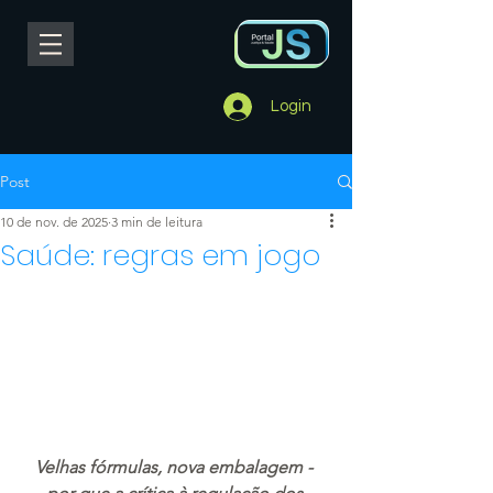
Login
Post
10 de nov. de 2025
3 min de leitura
Saúde: regras em jogo
Velhas fórmulas, nova embalagem - 