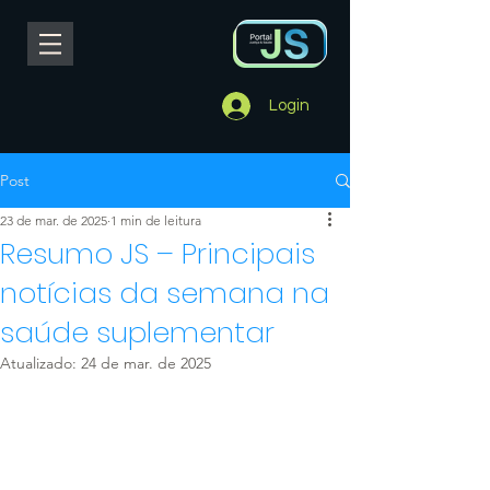
Login
Post
23 de mar. de 2025
1 min de leitura
Resumo JS – Principais
notícias da semana na
saúde suplementar
Atualizado:
24 de mar. de 2025