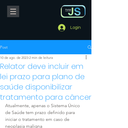
Login
Post
10 de ago. de 2023
2 min de leitura
Relator deve incluir em
lei prazo para plano de
saúde disponibilizar
tratamento para câncer
Atualmente, apenas o Sistema Único 
de Saúde tem prazo definido para 
iniciar o tratamento em caso de 
neoplasia maligna