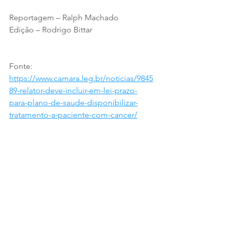
Reportagem – Ralph Machado
Edição – Rodrigo Bittar
Fonte: 
https://www.camara.leg.br/noticias/9845
89-relator-deve-incluir-em-lei-prazo-
para-plano-de-saude-disponibilizar-
tratamento-a-paciente-com-cancer/
Ver tudo
Posts recentes