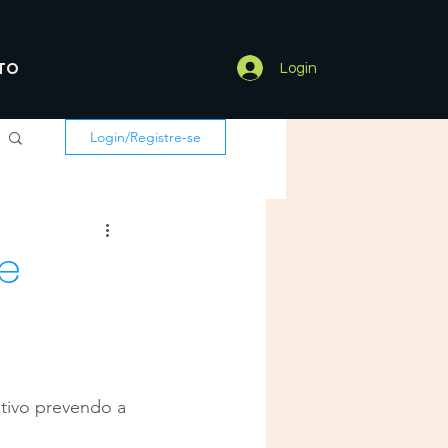
TO
Login
Login/Registre-se
e
tivo prevendo a 