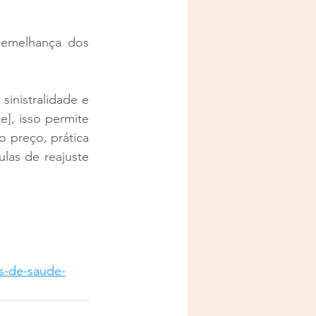
semelhança dos 
inistralidade e 
], isso permite 
o preço, prática 
as de reajuste 
s-de-saude-