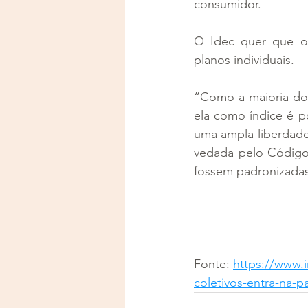
consumidor.
O Idec quer que os
planos individuais.
“Como a maioria dos 
ela como índice é p
uma ampla liberdade p
vedada pelo Código 
fossem padronizadas
Fonte: 
https://www.
coletivos-entra-na-p