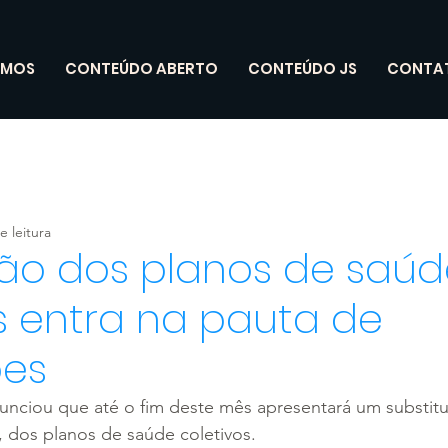
OMOS
CONTEÚDO ABERTO
CONTEÚDO JS
CONTA
e leitura
ão dos planos de saúd
s entra na pauta de
ões
unciou que até o fim deste mês apresentará um substitu
 dos planos de saúde coletivos.