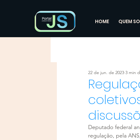
HOME
QUEM S
22 de jun. de 2023
3 min d
Regulaç
coletivo
discuss
Deputado federal an
regulação, pela ANS,