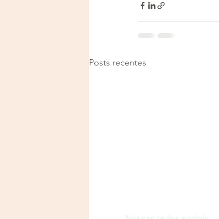
Posts recentes
Justiça e Saúde | CNPJ: 57
E-mail:
justicaesaudeoficia
Nossas redes sociais: