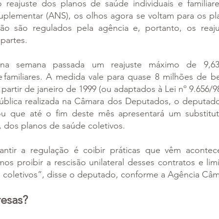
reajuste dos planos de saúde individuais e familiare
uplementar (ANS), os olhos agora se voltam para os pla
não são regulados pela agência e, portanto, os reaj
partes.
na semana passada um reajuste máximo de 9,63
 e familiares. A medida vale para quase 8 milhões de be
partir de janeiro de 1999 (ou adaptados à Lei nº 9.656/98
ública realizada na Câmara dos Deputados, o deputado 
ou que até o fim deste mês apresentará um substitut
 dos planos de saúde coletivos.
antir a regulação é coibir práticas que vêm acontec
os proibir a rescisão unilateral desses contratos e limit
 coletivos”, disse o deputado, conforme a Agência Câm
esas?