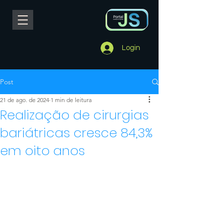
Login
Post
21 de ago. de 2024
1 min de leitura
Realização de cirurgias
bariátricas cresce 84,3%
em oito anos