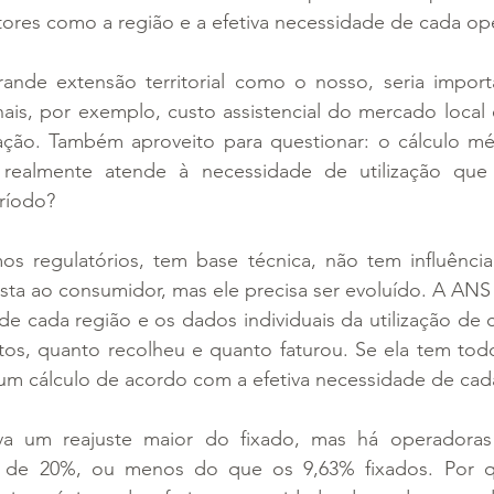
tores como a região e a efetiva necessidade de cada op
de extensão territorial como o nosso, seria importan
nais, por exemplo, custo assistencial do mercado local e
ação. Também aproveito para questionar: o cálculo méd
realmente atende à necessidade de utilização que 
ríodo?  
os regulatórios, tem base técnica, não tem influência 
sta ao consumidor, mas ele precisa ser evoluído. A ANS
e cada região e os dados individuais da utilização de 
os, quanto recolheu e quanto faturou. Se ela tem todo
 um cálculo de acordo com a efetiva necessidade de cad
a um reajuste maior do fixado, mas há operadoras
is de 20%, ou menos do que os 9,63% fixados. Por q