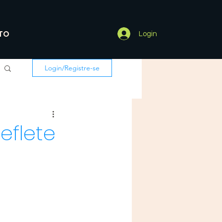
TO
Login
Login/Registre-se
eflete