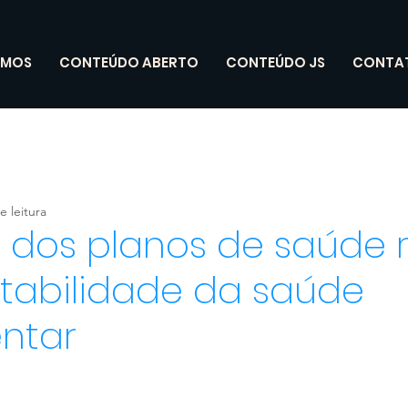
OMOS
CONTEÚDO ABERTO
CONTEÚDO JS
CONTA
e leitura
 dos planos de saúde r
ntabilidade da saúde
ntar