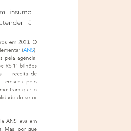
um insumo 
atender à 
ros em 2023. O 
lementar (
ANS
). 
 pela agência, 
 R$ 11 bilhões 
s — receita de 
— cresceu pelo 
mostram que o 
lidade do setor 
la ANS leva em 
a. Mas, por que 