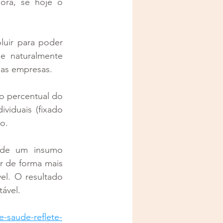
ra, se hoje o 
uir para poder 
e naturalmente 
as empresas. 
o percentual do 
viduais (fixado 
o.  
 de um insumo 
r de forma mais 
l. O resultado 
ável. 
e-saude-reflete-