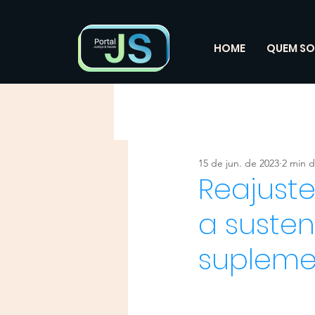
HOME
QUEM S
15 de jun. de 2023
2 min d
Reajuste
a suste
supleme