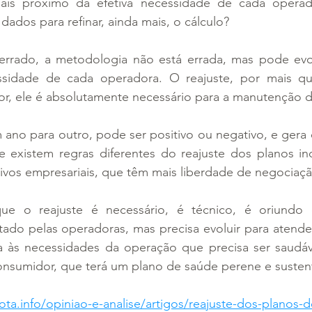
is próximo da efetiva necessidade de cada operado
dados para refinar, ainda mais, o cálculo? 
errado, a metodologia não está errada, mas pode evol
ssidade de cada operadora. O reajuste, por mais qu
r, ele é absolutamente necessário para a manutenção d
ano para outro, pode ser positivo ou negativo, e gera 
 existem regras diferentes do reajuste dos planos indi
tivos empresariais, que têm mais liberdade de negociaçã
e o reajuste é necessário, é técnico, é oriundo
stado pelas operadoras, mas precisa evoluir para atende
a às necessidades da operação que precisa ser saudáve
onsumidor, que terá um plano de saúde perene e sustent
ota.info/opiniao-e-analise/artigos/reajuste-dos-planos-d