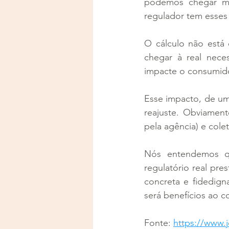
podemos chegar ma
regulador tem esses 
O cálculo não está 
chegar à real nece
impacte o consumido
Esse impacto, de um 
reajuste. Obviamente
pela agência) e cole
Nós entendemos qu
regulatório real pre
concreta e fidedign
será benefícios ao c
Fonte: 
https://www.j