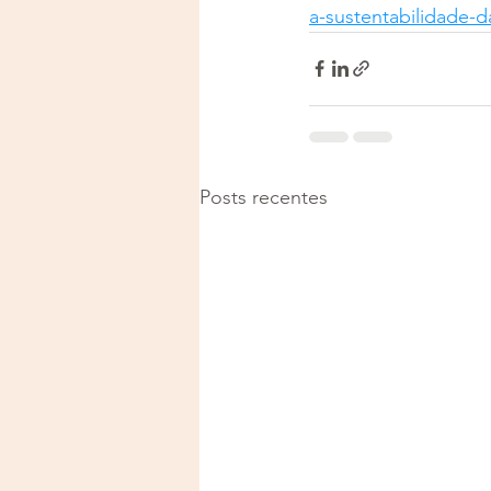
a-sustentabilidade-
Posts recentes
Justiça e Saúde | CNPJ: 57
E-mail:
justicaesaudeoficia