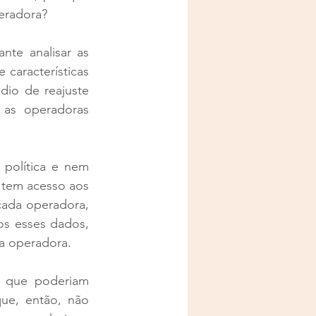
eradora? 
te analisar as 
 características 
io de reajuste 
as operadoras 
política e nem 
 tem acesso aos 
cada operadora, 
s esses dados, 
a operadora.  
 que poderiam 
ue, então, não 