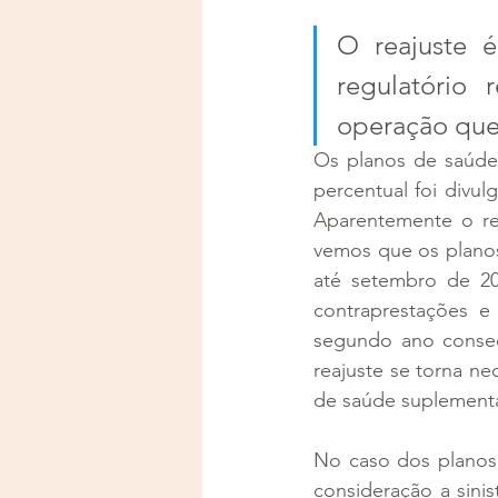
O reajuste é
regulatório 
operação que 
Os planos de saúde 
percentual foi divu
Aparentemente o rea
vemos que os planos
até setembro de 20
contraprestações e
segundo ano consec
reajuste se torna ne
de saúde suplementa
No caso dos planos 
consideração a sini