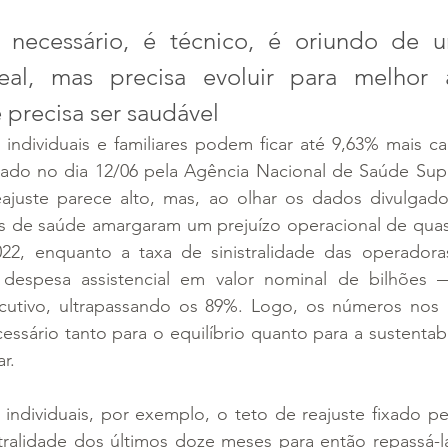
 necessário, é técnico, é oriundo de 
real, mas precisa evoluir para melhor 
precisa ser saudável
individuais e familiares podem ficar até 9,63% mais ca
lgado no dia 12/06 pela Agência Nacional de Saúde Sup
juste parece alto, mas, ao olhar os dados divulgados
 de saúde amargaram um prejuízo operacional de quase
22, enquanto a taxa de sinistralidade das operadora
 despesa assistencial em valor nominal de bilhões 
utivo, ultrapassando os 89%. Logo, os números nos 
cessário tanto para o equilíbrio quanto para a sustentabi
r.  
individuais, por exemplo, o teto de reajuste fixado pe
stralidade dos últimos doze meses para então repassá-l