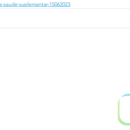
da-saude-suplementar-15062023
.899.753/0001-06
l@gmail.com