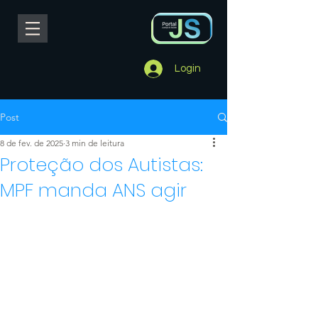
Login
Post
8 de fev. de 2025
3 min de leitura
Proteção dos Autistas:
MPF manda ANS agir