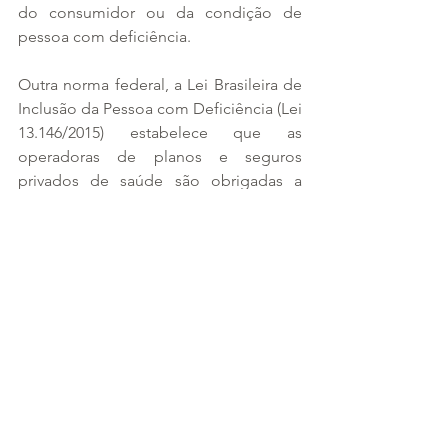
do consumidor ou da condição de 
pessoa com deficiência.
Outra norma federal, a Lei Brasileira de 
Inclusão da Pessoa com Deficiência (Lei 
13.146/2015) estabelece que as 
operadoras de planos e seguros 
privados de saúde são obrigadas a 
garantir à pessoa com deficiência, no 
mínimo, todos os serviços e produtos 
oferecidos aos demais clientes. A 
norma ainda define como crime, 
punível com reclusão de 2 a 5 anos e 
multa, o ato de recusar, retardar ou 
dificultar internação ou deixar de 
prestar assistência médico-hospitalar e 
ambulatorial à pessoa com deficiência.
Acesse a íntegra da recomendação.