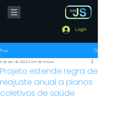
Login
Post
5 de abr. de 2023
2 min de leitura
Projeto estende regra de
reajuste anual a planos
coletivos de saúde