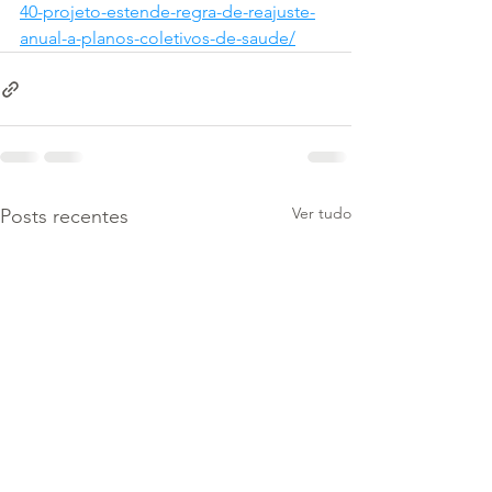
40-projeto-estende-regra-de-reajuste-
anual-a-planos-coletivos-de-saude/
Ver tudo
Posts recentes