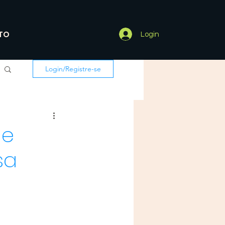
TO
Login
Login/Registre-se
de
sa