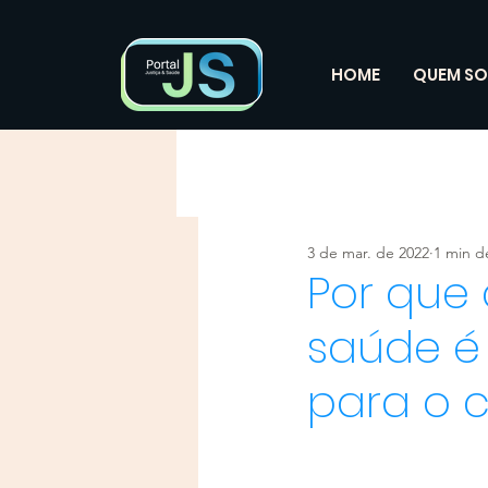
HOME
QUEM S
3 de mar. de 2022
1 min de
Por que 
saúde é
para o c