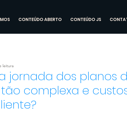
OMOS
CONTEÚDO ABERTO
CONTEÚDO JS
CONTA
 leitura
a jornada dos planos 
 tão complexa e custo
liente?