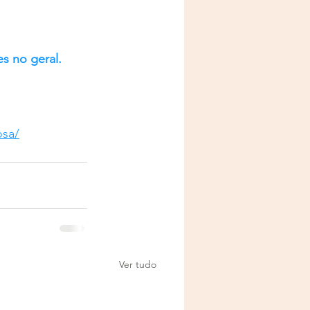
s no geral. 
osa/
Ver tudo