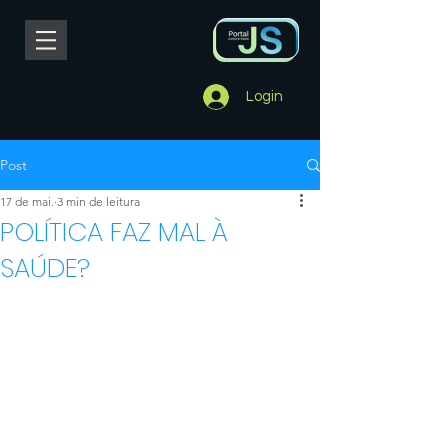
Login
Post
17 de mai.
3 min de leitura
POLÍTICA FAZ MAL À
SAÚDE?