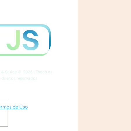
a & Saúde © 2025 | Todos os
direitos reservados
ermos de Uso