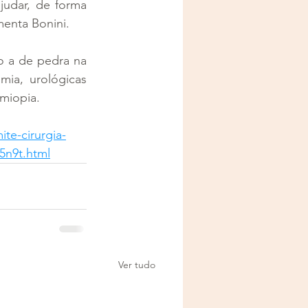
judar, de forma 
enta Bonini. 
o a de pedra na 
ia, urológicas 
miopia. 
te-cirurgia-
5n9t.html
Ver tudo