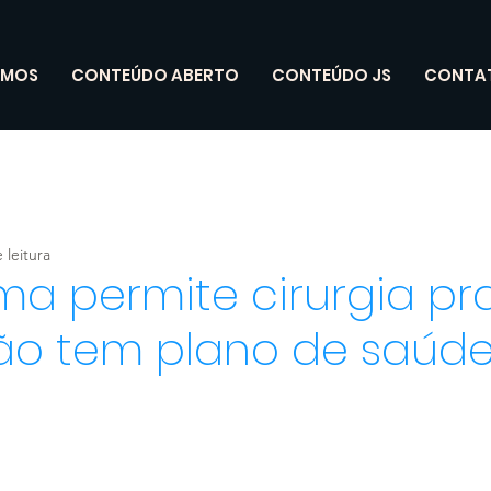
OMOS
CONTEÚDO ABERTO
CONTEÚDO JS
CONTA
 leitura
ma permite cirurgia pr
o tem plano de saúd