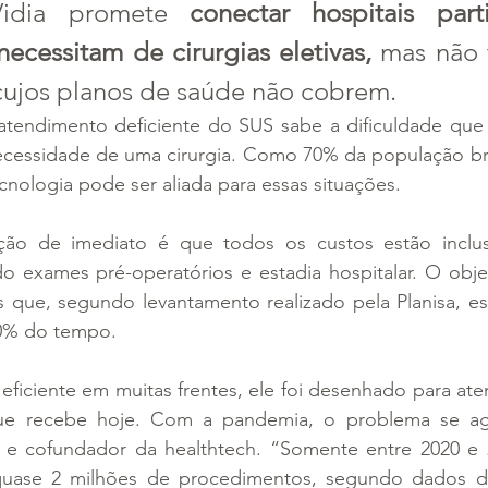
Vidia promete 
conectar hospitais parti
ecessitam de cirurgias eletivas,
 mas não 
cujos planos de saúde não cobrem.
endimento deficiente do SUS sabe a dificuldade que 
ecessidade de uma cirurgia. Como 70% da população bras
cnologia pode ser aliada para essas situações.
ão de imediato é que todos os custos estão inclus
do exames pré-operatórios e estadia hospitalar. O objet
os que, segundo levantamento realizado pela Planisa, e
0% do tempo. 
eficiente em muitas frentes, ele foi desenhado para at
e recebe hoje. Com a pandemia, o problema se agra
e cofundador da healthtech. “Somente entre 2020 e 2
 quase 2 milhões de procedimentos, segundo dados do