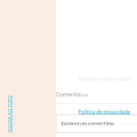
Justiça e Saúde | CNPJ: 57
E-mail:
justicaesaudeoficia
Nossas redes sociais:
Comentários
VOLTAR AO TOPO
Política de privacidade
Escreva um comentário
HOME
QUEM SOMOS
CONTEÚDO ABE
Entendendo a TUSS