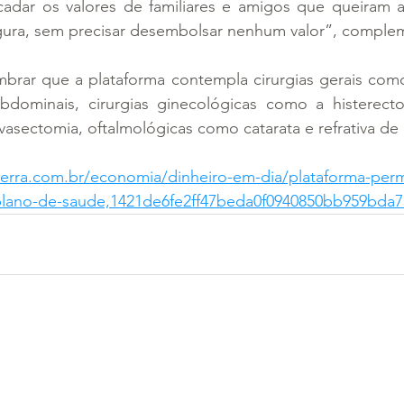
ecadar os valores de familiares e amigos que queiram a
egura, sem precisar desembolsar nenhum valor”, complem
 lembrar que a plataforma contempla cirurgias gerais com
abdominais, cirurgias ginecológicas como a histerectom
asectomia, oftalmológicas como catarata e refrativa de 
erra.com.br/economia/dinheiro-em-dia/plataforma-permi
lano-de-saude,1421de6fe2ff47beda0f0940850bb959bda7