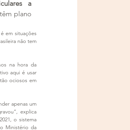
culares a 
têm plano 
é em situações 
ileira não tem 
os na hora da 
ivo aqui é usar 
stão ociosos em 
ender apenas um 
vou”, explica 
021, o sistema 
 Ministério da 