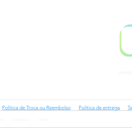
.899.753/0001-06
l@gmail.com
Justiç
Política de Troca ou Reembolso
Política de entrega
T
RTO
CONTEÚDO JS
CONTATO