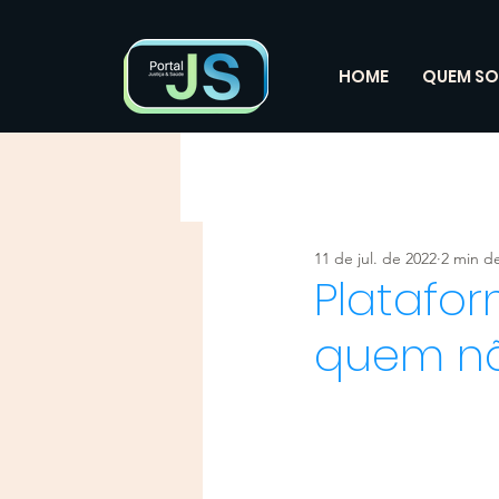
HOME
QUEM S
11 de jul. de 2022
2 min de
Platafor
quem nã