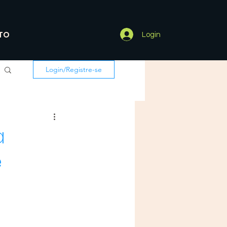
TO
Login
Login/Registre-se
a
e