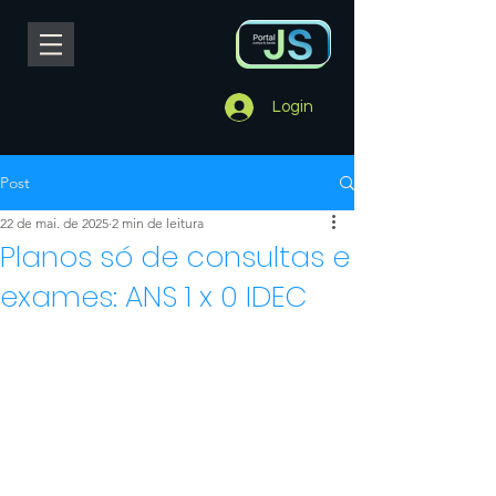
Login
Post
22 de mai. de 2025
2 min de leitura
Planos só de consultas e
exames: ANS 1 x 0 IDEC