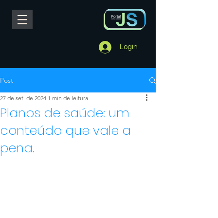
Login
Post
27 de set. de 2024
1 min de leitura
Planos de saúde: um
conteúdo que vale a
pena.