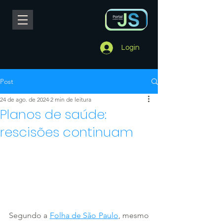
Login
Post
24 de ago. de 2024
2 min de leitura
Planos de saúde:
rescisões continuam
Segundo a 
Folha de São Paulo
, mesmo 