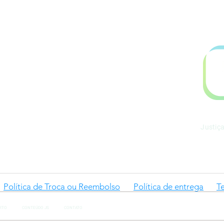
.899.753/0001-06
l@gmail.com
Justiç
Política de Troca ou Reembolso
Política de entrega
T
RTO
CONTEÚDO JS
CONTATO