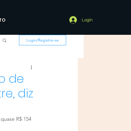
TO
Login
Login/Registre-se
ro de
e, diz
 quase R$ 154 