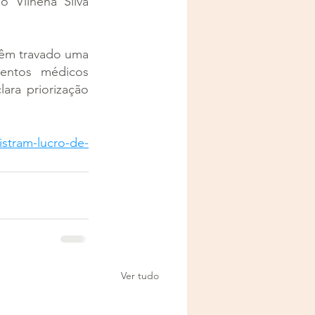
 Vilhena Silva 
êm travado uma 
entos médicos 
ra priorização 
stram-lucro-de-
Ver tudo