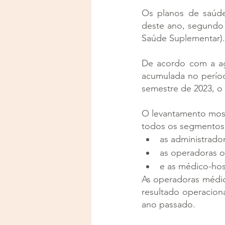
Os planos de saúde 
deste ano, segundo 
Saúde Suplementar).
De acordo com a agê
acumulada no períod
semestre de 2023, o 
O levantamento mostr
todos os segmentos
as administrador
as operadoras o
e as médico-hos
As operadoras médic
resultado operaciona
ano passado.