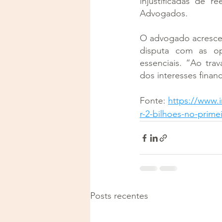
injustificadas de r
Advogados.
O advogado acrescen
disputa com as op
essenciais. “Ao tra
dos interesses finance
Fonte: 
https://www.
r-2-bilhoes-no-prime
Posts recentes