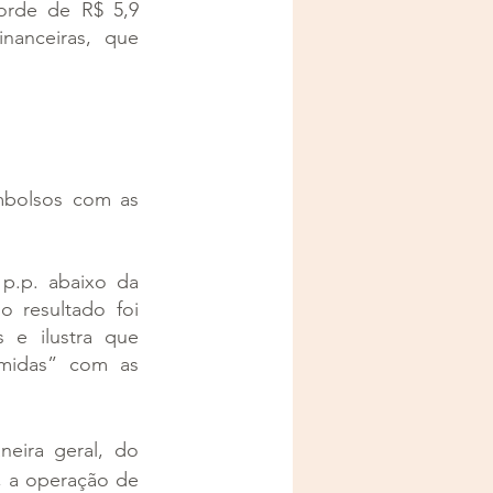
orde de R$ 5,9 
nanceiras, que 
mbolsos com as 
p.p. abaixo da 
resultado foi 
e ilustra que 
midas” com as 
eira geral, do 
, a operação de 