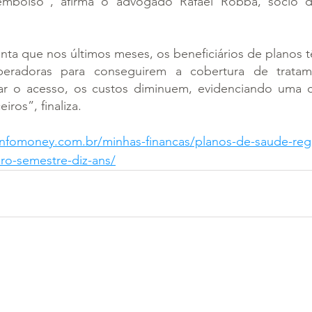
eembolso”, afirma o advogado Rafael Robba, sócio do
ta que nos últimos meses, os beneficiários de planos t
eradoras para conseguirem a cobertura de tratam
var o acesso, os custos diminuem, evidenciando uma cla
iros”, finaliza.
infomoney.com.br/minhas-financas/planos-de-saude-regi
iro-semestre-diz-ans/