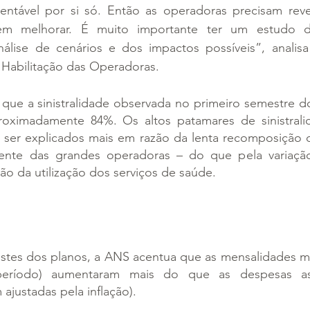
entável por si só. Então as operadoras precisam reve
em melhorar. É muito importante ter um estudo de
álise de cenários e dos impactos possíveis”, analisa
 Habilitação das Operadoras.
 que a sinistralidade observada no primeiro semestre d
oximadamente 84%. Os altos patamares de sinistrali
ser explicados mais em razão da lenta recomposição da
mente das grandes operadoras – do que pela variaçã
ção da utilização dos serviços de saúde.
ustes dos planos, a ANS acentua que as mensalidades mé
período) aumentaram mais do que as despesas assi
ajustadas pela inflação).