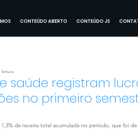
OMOS
CONTEÚDO ABERTO
CONTEÚDO JS
CONTA
 leitura
e saúde registram luc
hões no primeiro semestr
 1,3% da receita total acumulada no período, que foi de