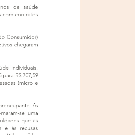
nos de saúde 
s com contratos 
 do Consumidor) 
etivos chegaram 
e individuais, 
 para R$ 707,59 
ssoas (micro e 
reocupante. As 
ornaram-se uma 
uldades que as 
 e às recusas 