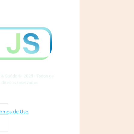
a & Saúde © 2025 | Todos os
direitos reservados
ermos de Uso