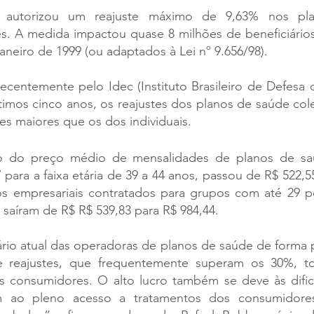
autorizou um reajuste máximo de 9,63% nos pla
iares. A medida impactou quase 8 milhões de beneficiário
janeiro de 1999 (ou adaptados à Lei nº 9.656/98).
recentemente pelo Idec (Instituto Brasileiro de Defesa
timos cinco anos, os reajustes dos planos de saúde col
es maiores que os dos individuais.
o do preço médio de mensalidades de planos de saúd
para a faixa etária de 39 a 44 anos, passou de R$ 522,55
os empresariais contratados para grupos com até 29 pe
saíram de R$ R$ 539,83 para R$ 984,44.
io atual das operadoras de planos de saúde de forma p
de reajustes, que frequentemente superam os 30%, t
s consumidores. O alto lucro também se deve às dific
 ao pleno acesso a tratamentos dos consumidores