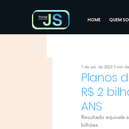
HOME
QUEM S
1 de set. de 2023
3 min de
Planos d
R$ 2 bil
ANS
Resultado equivale a
bilhões