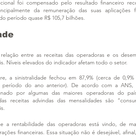
cional foi compensado pelo resultado financeiro rec
incipalmente da remuneração das suas aplicações fi
do período quase R$ 105,7 bilhões.
ade
a relação entre as receitas das operadoras e os dese
is. Níveis elevados do indicador afetam todo o setor.
e, a sinistralidade fechou em 87,9% (cerca de 0,9% 
período do ano anterior). De acordo com a ANS, o 
onado por algumas das maiores operadoras do país 
das receitas advindas das mensalidades são “consu
is.
 a rentabilidade das operadoras está vindo, de man
ções financeiras. Essa situação não é desejável, afinal