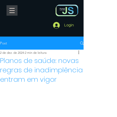
Login
Post
2 de dez. de 2024
2 min de leitura
Planos de saúde: novas
regras de inadimplência
entram em vigor