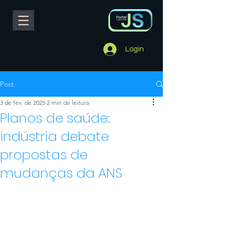
Login
Post
3 de fev. de 2025
2 min de leitura
Planos de saúde:
indústria debate
propostas de
mudanças da ANS