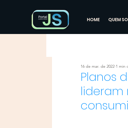
HOME
QUEM S
16 de mar. de 2022
1 min d
Planos d
lideram 
consumi