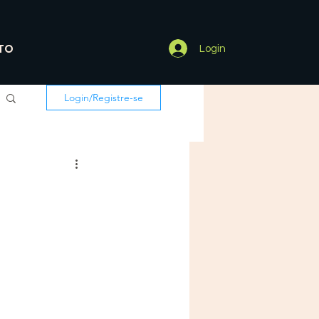
TO
Login
Login/Registre-se