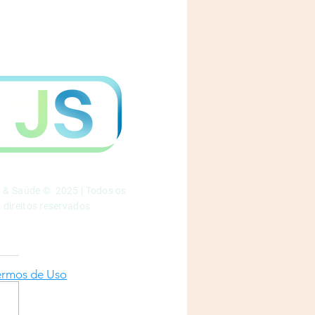
a & Saúde © 2025 | Todos os
direitos reservados
ermos de Uso