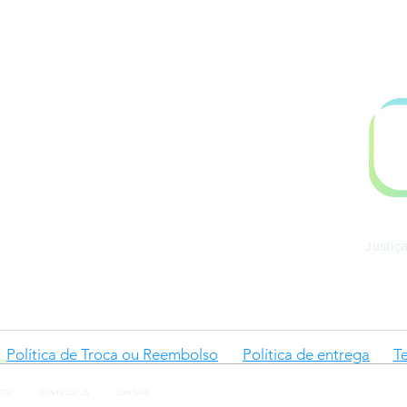
.899.753/0001-06
l@gmail.com
Justiç
Política de Troca ou Reembolso
Política de entrega
T
RTO
CONTEÚDO JS
CONTATO