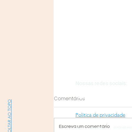
Justiça e Saúde | CNPJ: 57
E-mail:
justicaesaudeoficia
Nossas redes sociais:
Comentários
VOLTAR AO TOPO
Política de privacidade
Escreva um comentário
HOME
QUEM SOMOS
CONTEÚDO ABE