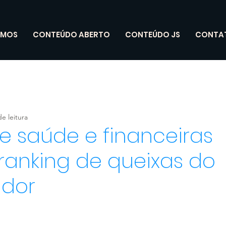
OMOS
CONTEÚDO ABERTO
CONTEÚDO JS
CONTA
e leitura
e saúde e financeiras
ranking de queixas do
dor