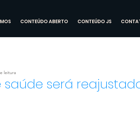
OMOS
CONTEÚDO ABERTO
CONTEÚDO JS
CONTA
e leitura
e saúde será reajusta