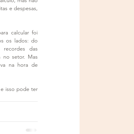
lculo, mas não 
itas e despesas, 
a calcular foi 
 os lados: do 
 recordes das 
 no setor. Mas 
va na hora de 
e isso pode ter 