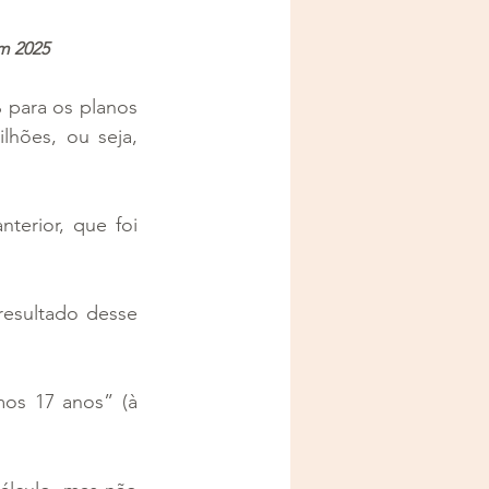
em 2025
para os planos 
hões, ou seja, 
erior, que foi 
esultado desse 
os 17 anos” (à 