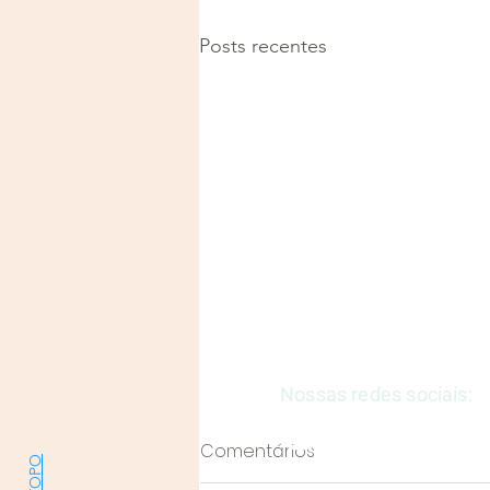
Posts recentes
Justiça e Saúde | CNPJ: 57
E-mail:
justicaesaudeoficia
Nossas redes sociais:
Comentários