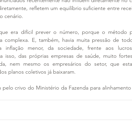
anunciados recentemente não influem diretamente no cá
iretamente, refletem um equilíbrio suficiente entre rece
o cenário.
ue era difícil prever o número, porque o método par
 complexa. E, também, havia muita pressão de todos
 inflação menor, da sociedade, frente aos lucros
a isso, das próprias empresas de saúde, muito fortes
ida, nem mesmo os empresários do setor, que esta
os planos coletivos já baixaram.
 pelo crivo do Ministério da Fazenda para alinhamento 