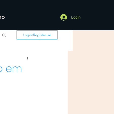
TO
Login
Login/Registre-se
do em