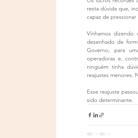
Os lucros recordes 
resta dúvida que, ind
capaz de pressionar 
Vínhamos dizendo q
desenhado de forma
Governo, para uma
operadoras e, contr
ninguém tinha dúv
reajustes menores. N
Esse reajuste passou
sido determinante.