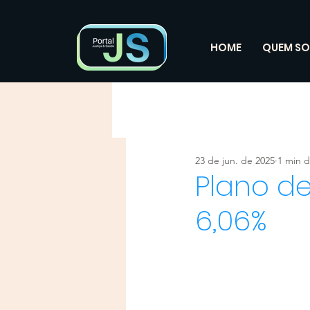
HOME
QUEM S
23 de jun. de 2025
1 min d
Plano d
6,06%