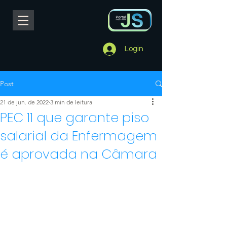
Login
Post
21 de jun. de 2022
3 min de leitura
PEC 11 que garante piso
salarial da Enfermagem
é aprovada na Câmara