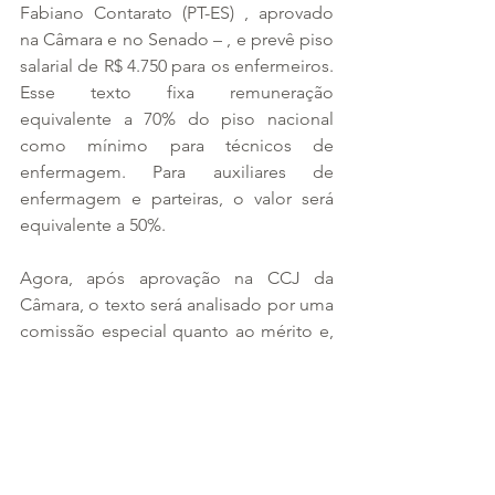
Fabiano Contarato (PT-ES) , aprovado 
na Câmara e no Senado – , e prevê piso 
salarial de R$ 4.750 para os enfermeiros. 
Esse texto fixa remuneração 
equivalente a 70% do piso nacional 
como mínimo para técnicos de 
enfermagem. Para auxiliares de 
enfermagem e parteiras, o valor será 
equivalente a 50%.
Agora, após aprovação na CCJ da 
Câmara, o texto será analisado por uma 
comissão especial quanto ao mérito e, 
se for aprovado, seguirá para o 
Plenário, onde precisará ser votado em 
dois turnos. Na última semana, o 
presidente da Câmara dos Deputados, 
Arthur Lira (PP-AL), garantiu celeridade 
na tramitação da PEC para que seja 