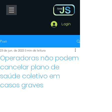
Login
Post
23 de jun. de 2022
3 min de leitura
Operadoras não podem
cancelar plano de
saúde coletivo em
casos graves