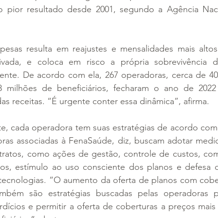
 o pior resultado desde 2001, segundo a Agência Nac
esas resulta em reajustes e mensalidades mais altos, 
vada, e coloca em risco a própria sobrevivência d
lente. De acordo com ela, 267 operadoras, cerca de 4
 milhões de beneficiários, fecharam o ano de 2022
as receitas. “É urgente conter essa dinâmica”, afirma.
e, cada operadora tem suas estratégias de acordo com
ras associadas à FenaSaúde, diz, buscam adotar medid
ntratos, como ações de gestão, controle de custos, com
os, estímulo ao uso consciente dos planos e defesa d
ecnologias. “O aumento da oferta de planos com cobert
ambém são estratégias buscadas pelas operadoras par
rdícios e permitir a oferta de coberturas a preços mais 