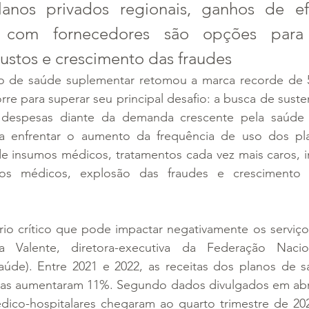
anos privados regionais, ganhos de efi
 com fornecedores são opções para e
ustos e crescimento das fraudes
o de saúde suplementar retomou a marca recorde de 5
rre para superar seu principal desafio: a busca de suste
 e despesas diante da demanda crescente pela saúde
ra enfrentar o aumento da frequência de uso dos pl
e insumos médicos, tratamentos cada vez mais caros, i
os médicos, explosão das fraudes e crescimento 
io crítico que pode impactar negativamente os serviços
ra Valente, diretora-executiva da Federação Naci
úde). Entre 2021 e 2022, as receitas dos planos de s
as aumentaram 11%. Segundo dados divulgados em abril
ico-hospitalares chegaram ao quarto trimestre de 202