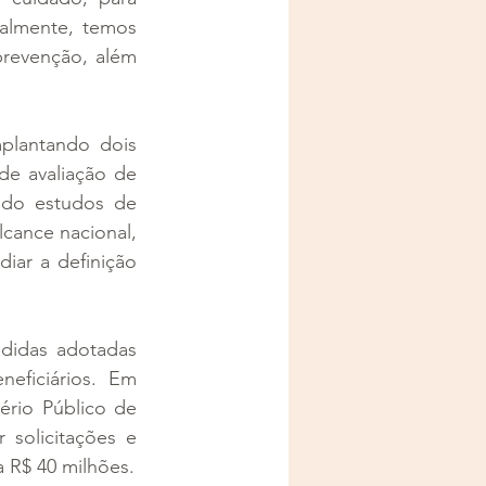
ualmente, temos 
evenção, além 
plantando dois 
e avaliação de 
ndo estudos de 
cance nacional, 
diar a definição 
didas adotadas 
eficiários. Em 
rio Público de 
solicitações e 
 R$ 40 milhões.