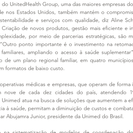
te do UnitedHealth Group, uma das maiores empresas do 
e nos Estados Unidos, também mantém o compromiss
tentabilidade e serviços com qualidade, diz Aline Sch
 Criação de novos produtos, gestão mais eficiente e in
mplexidade, por meio de parcerias estratégicas, são m
 “Outro ponto importante é o investimento na retoma
e familiares, ampliando o acesso à saúde suplementar”,
ão de um plano regional familiar, em quatro municípios
 em formatos de baixo custo.
operativas médicas e empresas, que operam de forma 
m nove de cada dez cidades do país, atendendo 19
ma Unimed atua na busca de soluções que aumentem a efi
ncia à saúde, permitam a diminuição de custos e combat
ar Abujamra Junior, presidente da Unimed do Brasil.
o na sistematização de modelos de coordenação do 