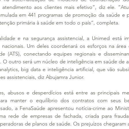
o atendimento aos clientes mais efetivo”, diz ele. “At
umulada em 441 programas de promoção da saúde e pr
 atenção primária à saúde em todo o país”, completa.
idade e na segurança assistencial, a Unimed está im
 nacionais. Um deles coordenará os esforços na área d
de (ATS), conectando equipes regionais e dissemina
as. O outro será um núcleo de inteligência em saúde de al
lytics, big data e inteligência artificial, que vão subsi
zes assistenciais, diz Abujamra Junior.
, abusos e desperdícios está entre as principais me
ara manter o equilíbrio dos contratos com seus ben
ado, a FenaSaúde apresentou notícia-crime ao Ministé
a rede de empresas de fachada, criada para fraudar 
peradoras de planos de saúde. Os prejuízos chegaram a