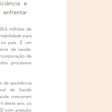
ciência e 
nfrentar 
0,6 milhões de 
ntabilidade para 
 no país. É um 
anos de saúde, 
ncorporação de 
dos processos 
 de assistência 
onal de Saúde 
aúde cresceram 
 deste ano, os 
2 com prejuízo 