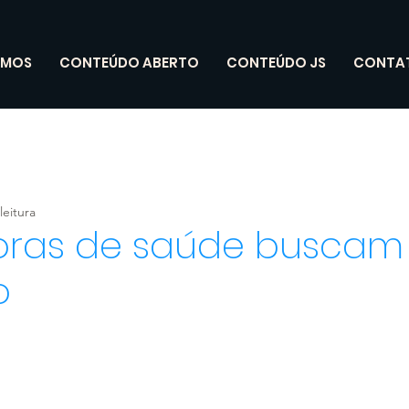
OMOS
CONTEÚDO ABERTO
CONTEÚDO JS
CONTA
leitura
ras de saúde buscam
o