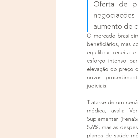
Oferta de pl
negociações
aumento de c
O mercado brasileir
beneficiários, mas co
equilibrar receita
esforço intenso pa
elevação do preço d
novos procediment
judiciais.
Trata-se de um cenár
médica, avalia Ve
Suplementar (FenaSa
5,6%, mas as despes
planos de saúde méd