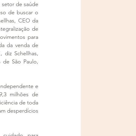
setor de saúde 
o de buscar o 
ellhas, CEO da 
tegralização de 
ovimentos para 
da da venda de 
 diz Schellhas, 
 de São Paulo, 
independente e 
,3 milhões de 
ciência de toda 
am desperdícios 
cuidado, para 