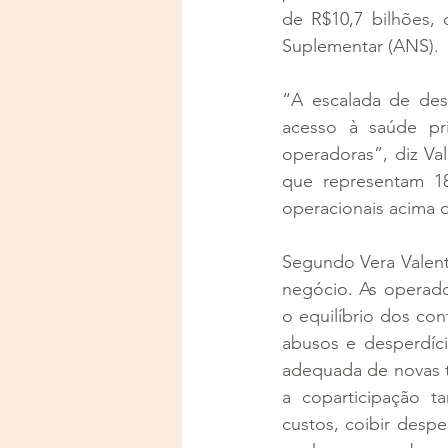
de R$10,7 bilhões,
Suplementar (ANS).
“A escalada de desp
acesso à saúde pri
operadoras”, diz Va
que representam 18
operacionais acima d
Segundo Vera Valent
negócio. As operado
o equilíbrio dos co
abusos e desperdíci
adequada de novas t
a coparticipação t
custos, coibir despe