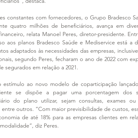
iciários”, destaca.
es constantes com fornecedores, o Grupo Bradesco Sa
e quatro milhões de beneficiários, avança em diver
inanceiro, relata Manoel Peres, diretor-presidente. Entr
so aos planos Bradesco Saúde e Mediservice está a div
utos adaptados às necessidades das empresas, inclusive
ionais, segundo Peres, fecharam o ano de 2022 com exp
e segurados em relação a 2021.
o estímulo ao novo modelo de coparticipação lançado
iente se dispõe a pagar uma porcentagem dos se
iário do plano utilizar, sejam consultas, exames ou
 entre outros. “Com maior previsibilidade de custos, e
onomia de até 18% para as empresas clientes em rela
modalidade”, diz Peres.