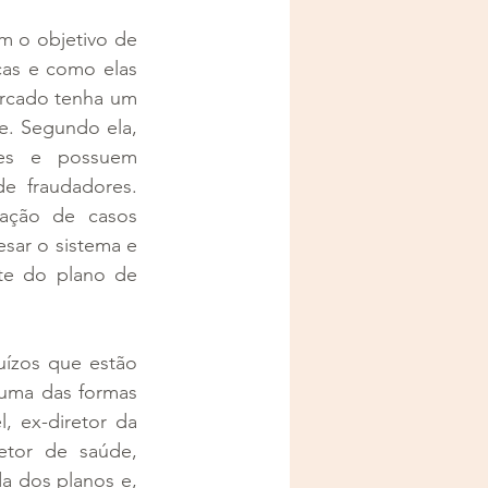
 o objetivo de 
as e como elas 
rcado tenha um 
. Segundo ela, 
es e possuem 
e fraudadores. 
cação de casos 
sar o sistema e 
e do plano de 
ízos que estão 
uma das formas 
 ex-diretor da 
or de saúde, 
 dos planos e, 