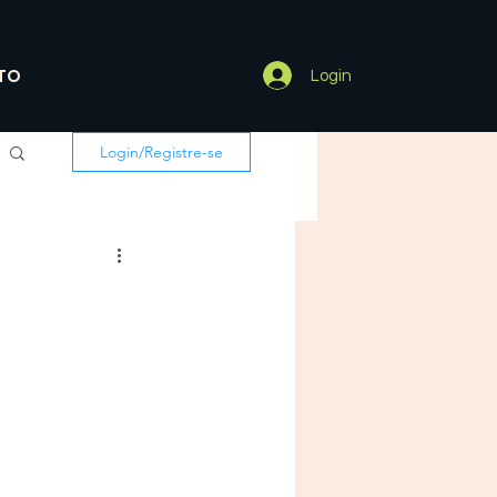
TO
Login
Login/Registre-se