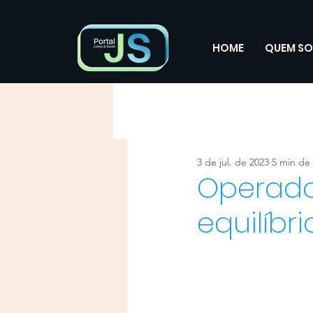
HOME
QUEM S
3 de jul. de 2023
5 min de 
Operado
equilíbri