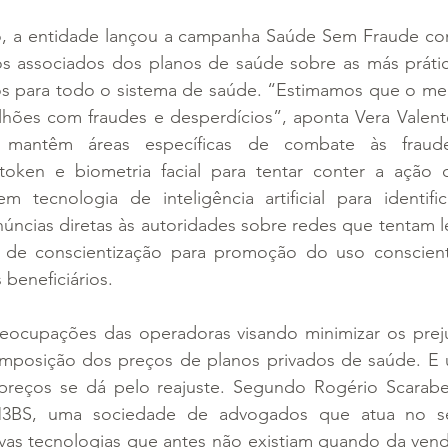
, a entidade lançou a campanha Saúde Sem Fraude com
 os associados dos planos de saúde sobre as más prátic
os para todo o sistema de saúde. “Estimamos que o me
lhões com fraudes e desperdícios”, aponta Vera Valente
s mantêm áreas específicas de combate às fraud
ken e biometria facial para tentar conter a ação d
tecnologia de inteligência artificial para identifi
úncias diretas às autoridades sobre redes que tentam le
 de conscientização para promoção do uso conscient
 beneficiários.
ocupações das operadoras visando minimizar os preju
mposição dos preços de planos privados de saúde. E 
preços se dá pelo reajuste. Segundo Rogério Scarabel,
BS, uma sociedade de advogados que atua no set
vas tecnologias que antes não existiam quando da venda