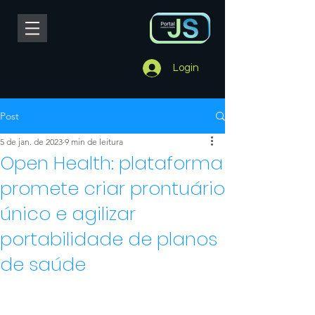
Login
Post
5 de jan. de 2023
9 min de leitura
Open Health: plataforma
promete criar prontuário
único e agilizar
portabilidade de planos
de saúde