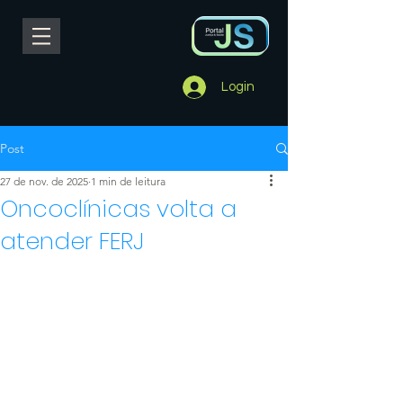
Login
Post
27 de nov. de 2025
1 min de leitura
Oncoclínicas volta a
atender FERJ