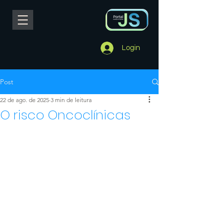
Login
Post
22 de ago. de 2025
3 min de leitura
O risco Oncoclínicas