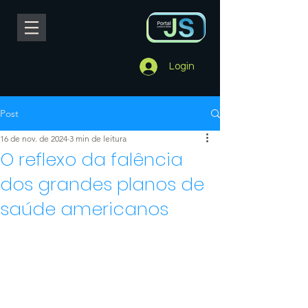
Login
Post
16 de nov. de 2024
3 min de leitura
O reflexo da falência
dos grandes planos de
saúde americanos