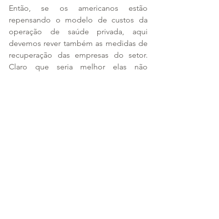
Então, se os americanos estão 
repensando o modelo de custos da 
operação de saúde privada, aqui 
devemos rever também as medidas de 
recuperação das empresas do setor. 
Claro que seria melhor elas não 
chegarem a precisar disto, mas está 
cada vez mais claro que a atividade não 
é fácil.
Com informações do 
NDMais
, a 
opinião é de Elano Figueiredo.
Ver tudo
Posts recentes