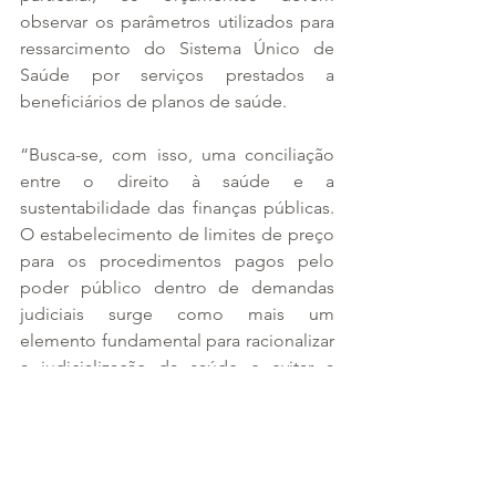
observar os parâmetros utilizados para 
ressarcimento do Sistema Único de 
Saúde por serviços prestados a 
beneficiários de planos de saúde.
“Busca-se, com isso, uma conciliação 
entre o direito à saúde e a 
sustentabilidade das finanças públicas. 
O estabelecimento de limites de preço 
para os procedimentos pagos pelo 
poder público dentro de demandas 
judiciais surge como mais um 
elemento fundamental para racionalizar 
a judicialização da saúde e evitar a 
litigância predatória em prejuízo do 
erário, em danos, em linhas últimas, 
para toda a população”, finalizou o 
desembargador.