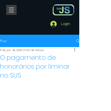
Login
Post
9 de jun. de 2025
3 min de leitura
O pagamento de
honorários por liminar
no SUS