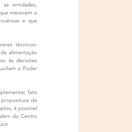
as entidades, 
 que merecem o 
ovérsias e que 
ceres técnicos-
 de alimentação 
o às decisões 
xiliam o Poder 
plementar, fato 
 propositura de 
los, é possível 
 além do Centro 
uco.