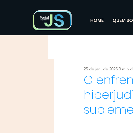
HOME
QUEM S
25 de jan. de 2025
3 min d
O enfre
hiperjud
supleme