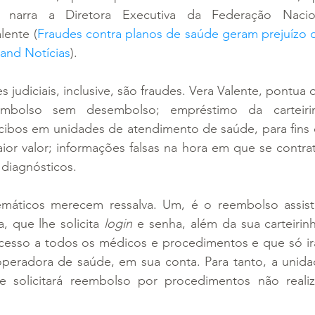
o narra a Diretora Executiva da Federação Naci
lente (
Fraudes contra planos de saúde geram prejuízo d
Band Notícias
).
judiciais, inclusive, são fraudes. Vera Valente, pontua q
mbolso sem desembolso; empréstimo da carteirin
cibos em unidades de atendimento de saúde, para fins 
or valor; informações falsas na hora em que se contrat
 diagnósticos.
máticos merecem ressalva. Um, é o reembolso assist
, que lhe solicita 
login
 e senha, além da sua carteirinh
acesso a todos os médicos e procedimentos e que só ir
operadora de saúde, em sua conta. Para tanto, a unidad
 e solicitará reembolso por procedimentos não realiz