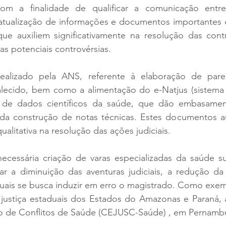
m a finalidade de qualificar a comunicação entre 
atualização de informações e documentos importantes
ue auxiliem significativamente na resolução das contr
s potenciais controvérsias.
realizado pela ANS, referente à elaboração de pare
rtalecido, bem como a alimentação do e-Natjus (sistema
de dados científicos da saúde, que dão embasament
o da construção de notas técnicas. Estes documentos au
ualitativa na resolução das ações judiciais.
necessária criação de varas especializadas da saúde su
iar a diminuição das aventuras judiciais, a redução da
quais se busca induzir em erro o magistrado. Como exemp
de justiça estaduais dos Estados do Amazonas e Paraná,
ão de Conflitos de Saúde (CEJUSC-Saúde) , em Pernamb