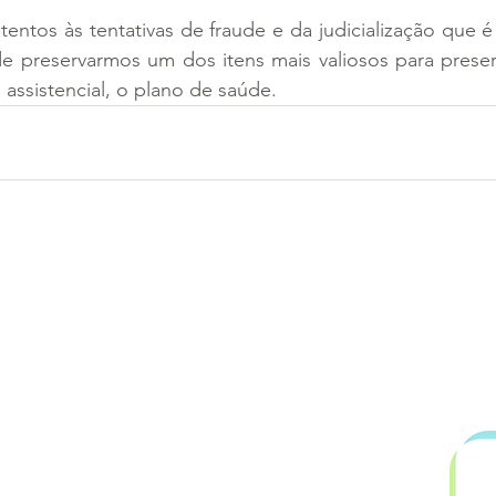
entos às tentativas de fraude e da judicialização que é 
de preservarmos um dos itens mais valiosos para preser
 assistencial, o plano de saúde.
.899.753/0001-06