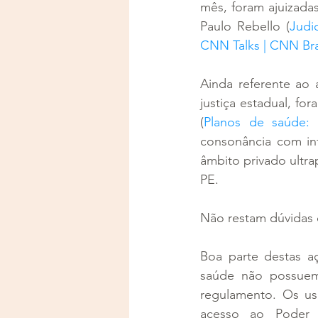
mês, foram ajuizada
Paulo Rebello (
Judi
CNN Talks | CNN Bra
Ainda referente ao
justiça estadual, fo
(
Planos de saúde: 
consonância com in
âmbito privado ultra
PE.
Não restam dúvidas q
Boa parte destas aç
saúde não possuem
regulamento. Os u
acesso ao Poder Ju