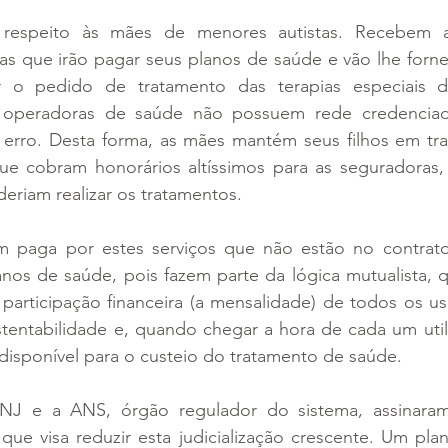
z respeito às mães de menores autistas. Recebem 
cas que irão pagar seus planos de saúde e vão lhe forn
ar o pedido de tratamento das terapias especiais do
 operadoras de saúde não possuem rede credenciada
 erro. Desta forma, as mães mantém seus filhos em tra
ue cobram honorários altíssimos para as seguradoras, 
deriam realizar os tratamentos.
 paga por estes serviços que não estão no contrato
lanos de saúde, pois fazem parte da lógica mutualista,
participação financeira (a mensalidade) de todos os us
tentabilidade e, quando chegar a hora de cada um utiliz
 disponível para o custeio do tratamento de saúde.
NJ e a ANS, órgão regulador do sistema, assinara
que visa reduzir esta judicialização crescente. Um pla