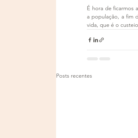
É hora de ficarmos at
a população, a fim 
vida, que é o custeio
Posts recentes
Justiça e Saúde | CNPJ: 57