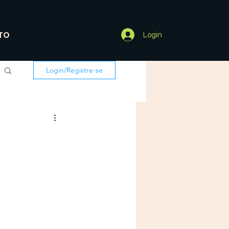
TO
Login
Login/Registre-se