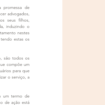
a promessa de 
ecer advogados, 
s seus filhos, 
, induzindo o 
tamento nestes 
tendo estas os 
, são todos os 
 que compõe um 
uários para que 
ar o serviço, a 
m um termo de 
no de ação está 