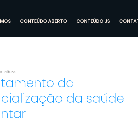
OMOS
CONTEÚDO ABERTO
CONTEÚDO JS
CONTA
e leitura
ntamento da
icialização da saúde
ntar