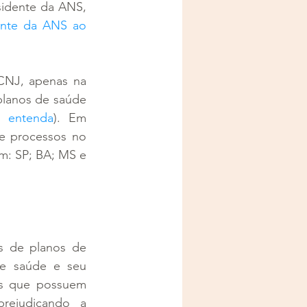
sidente da ANS, 
ente da ANS ao 
CNJ, apenas na 
planos de saúde 
; entenda
). Em 
 processos no 
m: SP; BA; MS e 
s de planos de 
e saúde e seu 
s que possuem 
rejudicando a 