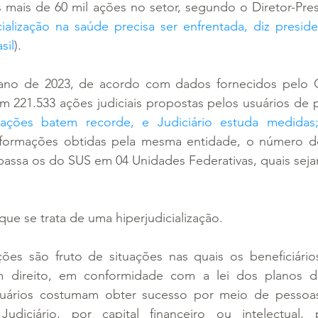
s mais de 60 mil ações no setor, segundo o Diretor-Pre
cialização na saúde precisa ser enfrentada, diz presid
sil
).
 ano de 2023, de acordo com dados fornecidos pelo 
ram 221.533 ações judiciais propostas pelos usuários de 
ações batem recorde, e Judiciário estuda medidas
formações obtidas pela mesma entidade, o número de
passa os do SUS em 04 Unidades Federativas, quais seja
ue se trata de uma hiperjudicialização.
ões são fruto de situações nas quais os beneficiário
 direito, em conformidade com a lei dos planos d
suários costumam obter sucesso por meio de pessoa
diciário, por capital financeiro ou intelectual, p