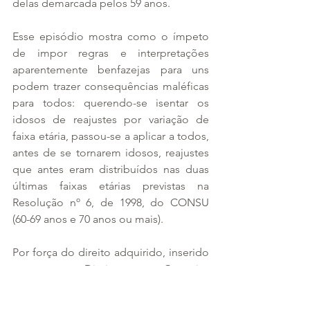
delas demarcada pelos 59 anos.
Esse episódio mostra como o ímpeto 
de impor regras e interpretações 
aparentemente benfazejas para uns 
podem trazer consequências maléficas 
para todos: querendo-se isentar os 
idosos de reajustes por variação de 
faixa etária, passou-se a aplicar a todos, 
antes de se tornarem idosos, reajustes 
que antes eram distribuídos nas duas 
últimas faixas etárias previstas na 
Resolução nº 6, de 1998, do CONSU 
(60-69 anos e 70 anos ou mais).
Por força do direito adquirido, inserido 
entre os Direitos e Garantias 
Fundamentais, os contratos celebrados 
antes de 1º de janeiro de 2004 