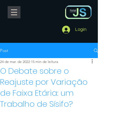
Login
Post
24 de mar. de 2022
15 min de leitura
O Debate sobre o
Reajuste por Variação
de Faixa Etária: um
Trabalho de Sísifo?