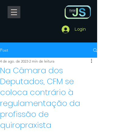
Login
Post
4 de ago. de 2023
2 min de leitura
Na Câmara dos
Deputados, CFM se
coloca contrário à
regulamentação da
profissão de
quiropraxista