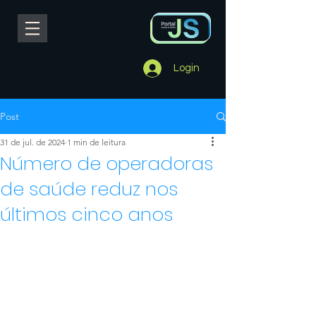
Login
Post
31 de jul. de 2024
1 min de leitura
Número de operadoras
de saúde reduz nos
últimos cinco anos