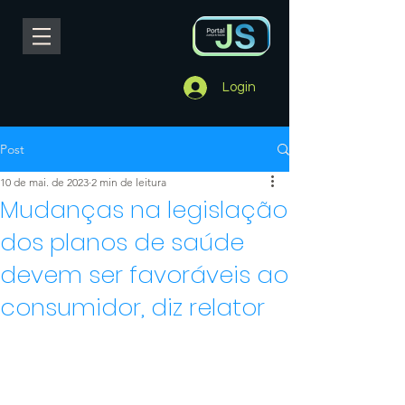
Login
Post
10 de mai. de 2023
2 min de leitura
Mudanças na legislação
dos planos de saúde
devem ser favoráveis ao
consumidor, diz relator