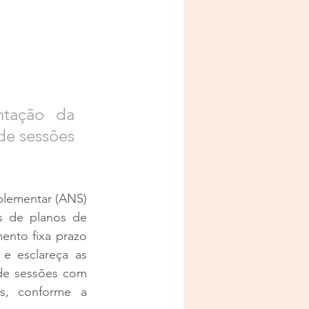
tação da 
de sessões 
plementar (ANS) 
s de planos de 
nto fixa prazo 
e esclareça as 
de sessões com 
as, conforme a 