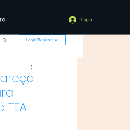
TO
Login
Login/Registre-se
lareça
ura
o TEA