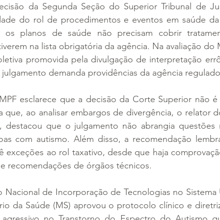
cisão da Segunda Seção do Superior Tribunal de Just
vidade do rol de procedimentos e eventos em saúde d
 os planos de saúde não precisam cobrir tratament
verem na lista obrigatória da agência. Na avaliação do 
letiva promovida pela divulgação de interpretação errô
 julgamento demanda providências da agência regulado
MPF esclarece que a decisão da Corte Superior não é
ta que, ao analisar embargos de divergência, o relator do
, destacou que o julgamento não abrangia questões r
oas com autismo. Além disso, a recomendação lembra
 exceções ao rol taxativo, desde que haja comprovação 
 e recomendações de órgãos técnicos.
 Nacional de Incorporação de Tecnologias no Sistema U
rio da Saúde (MS) aprovou o protocolo clínico e diretriz
gressivo no Transtorno do Espectro do Autismo que