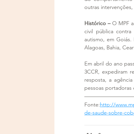
outras intervenções,
Histórico –
 O MPF ac
civil pública contr
autismo, em Goiás. 
Alagoas, Bahia, Cea
Em abril do ano pas
3CCR, expediram r
resposta, a agência
pessoas portadoras d
Fonte:
http://www.mp
de-saude-sobre-cobe