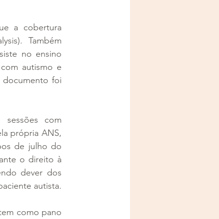
e a cobertura 
lysis). Também 
ste no ensino 
 com autismo e 
 documento foi 
 sessões com 
la própria ANS, 
s de julho do 
e o direito à 
sendo dever dos 
aciente autista.
tem como pano 