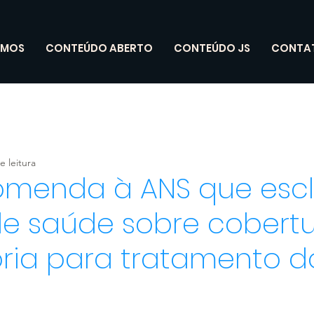
OMOS
CONTEÚDO ABERTO
CONTEÚDO JS
CONTA
e leitura
omenda à ANS que esc
de saúde sobre cobert
ória para tratamento d