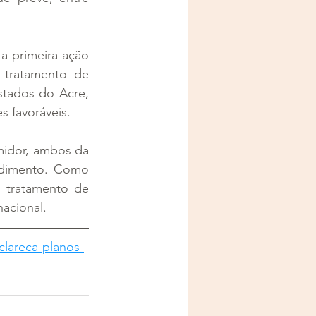
 primeira ação 
 tratamento de 
tados do Acre, 
s favoráveis.
idor, ambos da 
dimento. Como 
 tratamento de 
nacional.
lareca-planos-