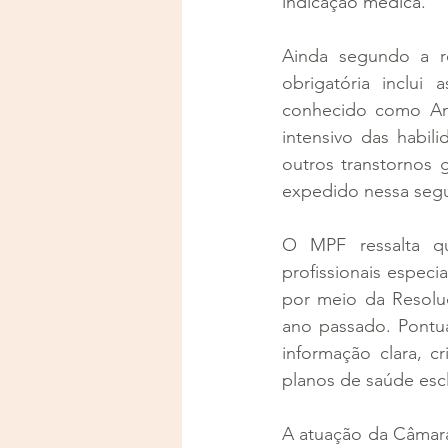
indicação médica.
Ainda segundo a r
obrigatória inclui
conhecido como Aná
intensivo das habil
outros transtornos 
expedido nessa segun
O MPF ressalta que
profissionais especi
por meio da Resolu
ano passado. Pontua
informação clara,
planos de saúde escl
A atuação da Câma