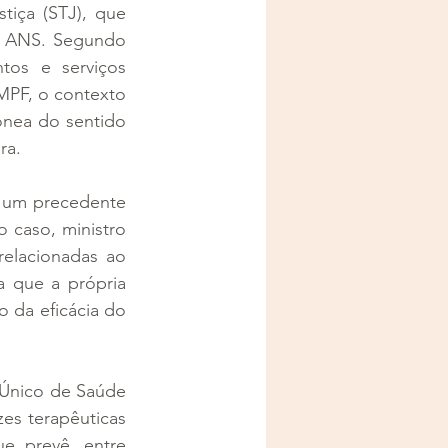
iça (STJ), que 
a ANS. Segundo 
os e serviços 
MPF, o contexto 
nea do sentido 
ra. 
 um precedente 
 caso, ministro 
elacionadas ao 
 que a própria 
da eficácia do 
́nico de Saúde 
es terapêuticas 
 prevê, entre 