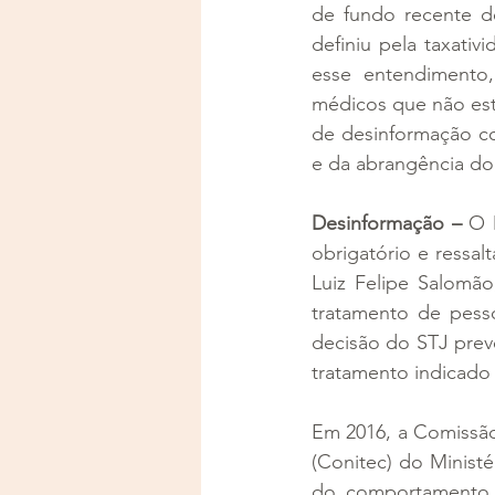
de fundo recente de
definiu pela taxati
esse entendimento,
médicos que não esti
de desinformação co
e da abrangência do
Desinformação –
 O 
obrigatório e ressal
Luiz Felipe Salomão
tratamento de pess
decisão do STJ prevê
tratamento indicado
Em 2016, a Comissão
(Conitec) do Ministé
do comportamento a