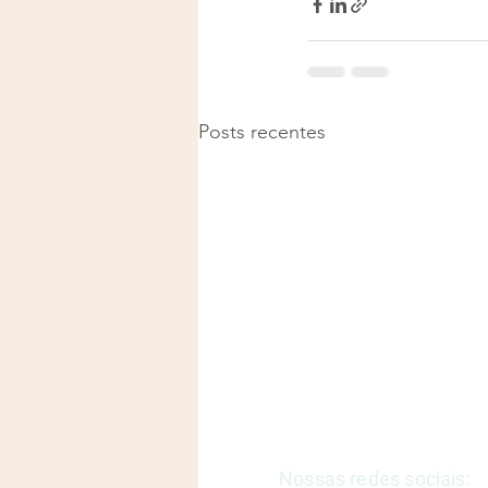
Posts recentes
Justiça e Saúde | CNPJ: 57
E-mail:
justicaesaudeoficia
Nossas redes sociais: