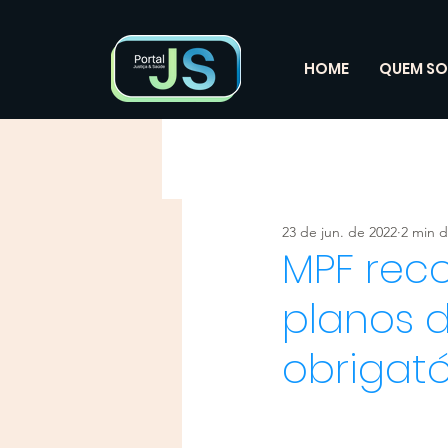
HOME
QUEM S
23 de jun. de 2022
2 min d
MPF rec
planos 
obrigat