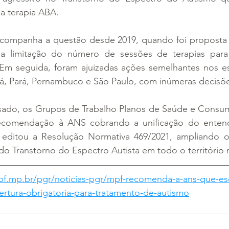
 a terapia ABA.
ompanha a questão desde 2019, quando foi proposta a
a a limitação do número de sessões de terapias para
Em seguida, foram ajuizadas ações semelhantes nos es
rá, Pará, Pernambuco e São Paulo, com inúmeras decisõe
sado, os Grupos de Trabalho Planos de Saúde e Consum
ecomendação à ANS cobrando a unificação do enten
 editou a Resolução Normativa 469/2021, ampliando o
o Transtorno do Espectro Autista em todo o território 
f.mp.br/pgr/noticias-pgr/mpf-recomenda-a-ans-que-esc
rtura-obrigatoria-para-tratamento-de-autismo