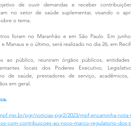
jetivo de ouvir demandas e receber contribuições
am no setor de saúde suplementar, visando o apr
 sobre o tema.
tros foram no Maranhão e em São Paulo. Em junho
e e Manaus e o último, será realizado no dia 26, em Recif
s ao público, reuniram órgãos públicos, entidades
entantes locais dos Poderes Executivo, Legislativo
o de saúde, prestadores de serviço, acadêmicos, p
dãos em geral.
ica
.
mpf.mp.br/pgr/noticias-pgr2/2023/mpf-encaminha-nota-t
os-com-contribuicoes-ao-novo-marco-regulatorio-dos-p