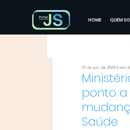
HOME
QUEM S
27 de jun. de 2023
3 min d
Ministér
ponto a
mudança
Saúde