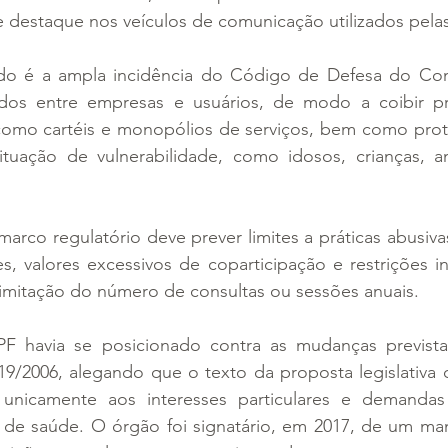
 destaque nos veículos de comunicação utilizados pela
do é a ampla incidência do Código de Defesa do Con
dos entre empresas e usuários, de modo a coibir prá
omo cartéis e monopólios de serviços, bem como prot
uação de vulnerabilidade, como idosos, crianças, an
arco regulatório deve prever limites a práticas abusivas
es, valores excessivos de coparticipação e restrições i
limitação do número de consultas ou sessões anuais.
F havia se posicionado contra as mudanças previstas
19/2006, alegando que o texto da proposta legislativa 
nicamente aos interesses particulares e demandas e
de saúde. O órgão foi signatário, em 2017, de um mani