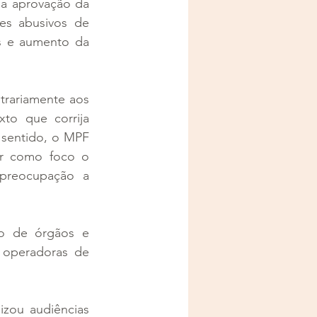
 a aprovação da 
es abusivos de 
s e aumento da 
rariamente aos 
to que corrija 
sentido, o MPF 
r como foco o 
preocupação a 
o de órgãos e 
operadoras de 
zou audiências 