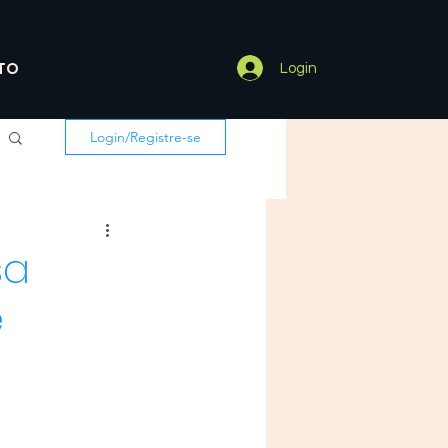
TO
Login
Login/Registre-se
sa
e