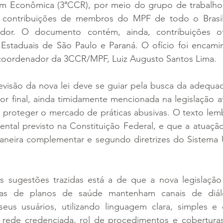
 Econômica (3ªCCR), por meio do grupo de trabalho 
 contribuições de membros do MPF de todo o Brasil
dor. O documento contém, ainda, contribuições ofe
s Estaduais de São Paulo e Paraná. O ofício foi encami
lo coordenador da 3CCR/MPF, Luiz Augusto Santos Lima.
evisão da nova lei deve se guiar pela busca da adequad
or final, ainda timidamente mencionada na legislação a
 proteger o mercado de práticas abusivas. O texto lemb
ntal previsto na Constituição Federal, e que a atuação 
aneira complementar e segundo diretrizes do Sistema 
as sugestões trazidas está a de que a nova legislação
as de planos de saúde mantenham canais de diál
eus usuários, utilizando linguagem clara, simples e o
rede credenciada, rol de procedimentos e coberturas