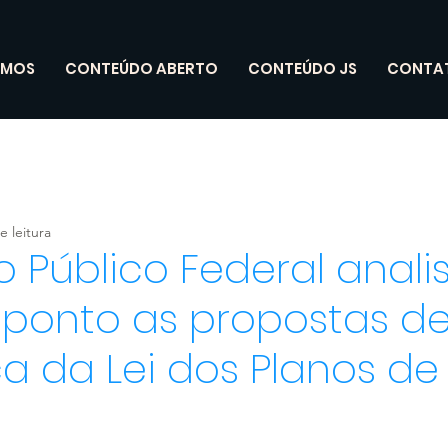
OMOS
CONTEÚDO ABERTO
CONTEÚDO JS
CONTA
e leitura
io Público Federal anali
 ponto as propostas d
 da Lei dos Planos de