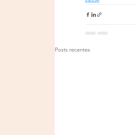
saude
Posts recentes
Justiça e Saúde | CNPJ: 57
E-mail:
justicaesaudeoficia