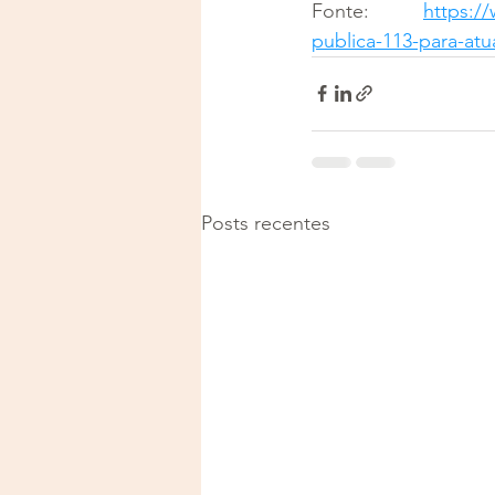
Fonte: 
https:/
publica-113-para-atu
Posts recentes
Justiça e Saúde | CNPJ: 57
E-mail:
justicaesaudeoficia