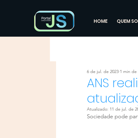
HOME
QUEM S
6 de jul. de 2023
1 min de 
ANS real
atualiza
Atualizado:
11 de jul. de 2
Sociedade pode part