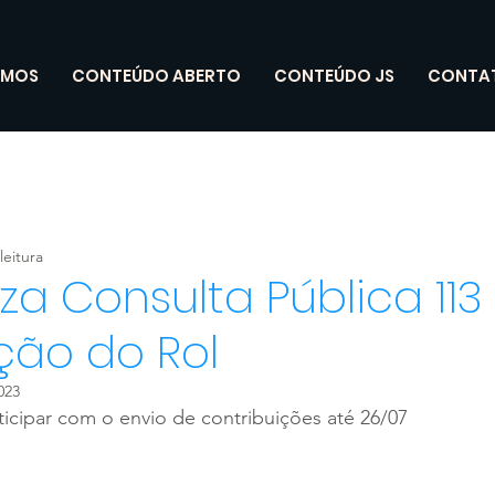
OMOS
CONTEÚDO ABERTO
CONTEÚDO JS
CONTA
leitura
iza Consulta Pública 113
ção do Rol
023
icipar com o envio de contribuições até 26/07