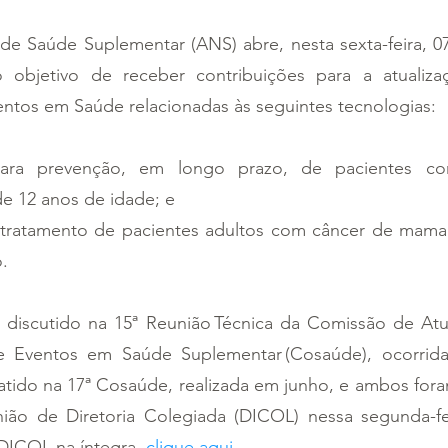
de Saúde Suplementar (ANS) abre, nesta sexta-feira, 07
 objetivo de receber contribuições para a atualiza
ntos em Saúde relacionadas às seguintes tecnologias:  
ara prevenção, em longo prazo, de pacientes co
 de 12 anos de idade; e  
a tratamento de pacientes adultos com câncer de mama 
.  
discutido na 15ª Reunião Técnica da Comissão de Atua
 Eventos em Saúde Suplementar (Cosaúde), ocorrida 
batido na 17ª Cosaúde, realizada em junho, e ambos for
ião de Diretoria Colegiada (DICOL) nessa segunda-feir
 DICOL na íntegra, 
clique aqui
.   