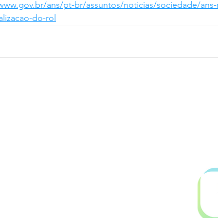
/www.gov.br/ans/pt-br/assuntos/noticias/sociedade/ans-r
alizacao-do-rol
.899.753/0001-06
l@gmail.com