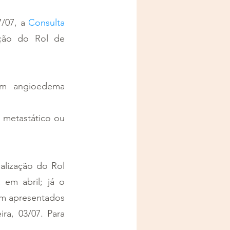
/07, a 
Consulta 
ção do Rol de 
 
m angioedema 
metastático ou 
lização do Rol 
em abril; já o 
am apresentados 
a, 03/07. Para 