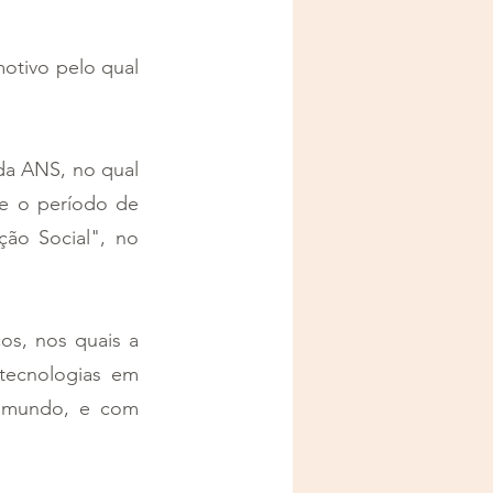
otivo pelo qual 
da ANS, no qual 
e o período de 
ão Social", no 
s, nos quais a 
tecnologias em 
o mundo, e com 