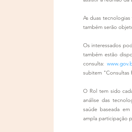
As duas tecnologias 
também serão objeto
Os interessados pode
também estão dispo
consulta: 
www.gov.b
subitem "Consultas Pú
O Rol tem sido cada
análise das tecnolo
saúde baseada em e
ampla participação p