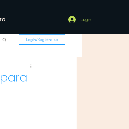
TO
Login
Login/Registre-se
 para