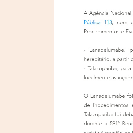
A Agência Nacional 
Pública 113
, com o
Procedimentos e Eve
- Lanadelumabe, p
hereditário, a partir
- Talazoparibe, par
localmente avançado
O Lanadelumabe foi 
de Procedimentos e
Talazoparibe foi de
durante a 591ª Reun
assistir à reunião da