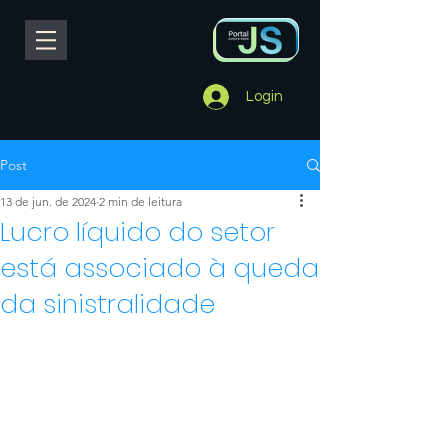
Login
Post
13 de jun. de 2024
2 min de leitura
Lucro líquido do setor
está associado à queda
da sinistralidade