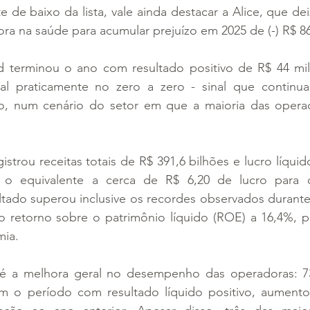
e de baixo da lista, vale ainda destacar a Alice, que de
ra na saúde para acumular prejuízo em 2025 de (-) R$ 8
d terminou o ano com resultado positivo de R$ 44 mi
al praticamente no zero a zero - sinal que continua 
o, num cenário do setor em que a maioria das opera
gistrou receitas totais de R$ 391,6 bilhões e lucro líqui
 o equivalente a cerca de R$ 6,20 de lucro para c
ltado superou inclusive os recordes observados durante
o retorno sobre o patrimônio líquido (ROE) a 16,4%, pa
mia.
é a melhora geral no desempenho das operadoras: 73
m o período com resultado líquido positivo, aumento