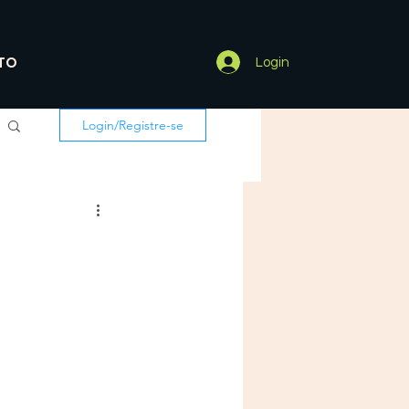
TO
Login
Login/Registre-se