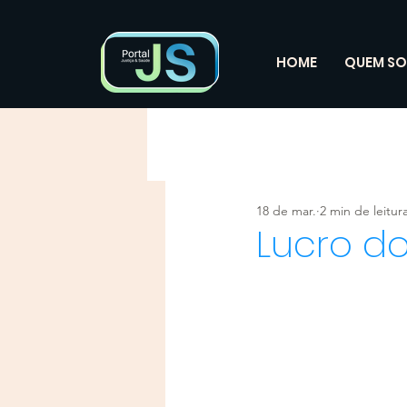
HOME
QUEM S
18 de mar.
2 min de leitur
Lucro d