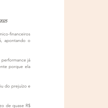
2025
co-financeiros 
, apontando o 
 performance já 
nte porque ela 
 do prejuízo e 
zo de quase R$ 