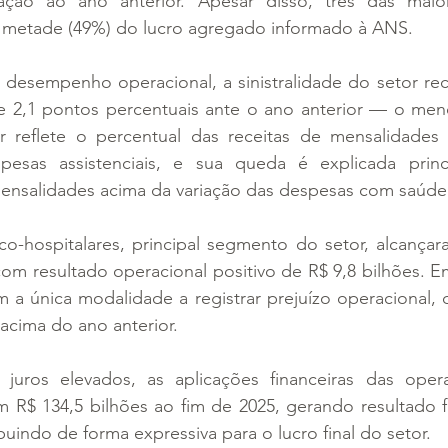
ação ao ano anterior. Apesar disso, três das maior
 metade (49%) do lucro agregado informado à ANS.
 desempenho operacional, a sinistralidade do setor rec
 2,1 pontos percentuais ante o ano anterior — o meno
r reflete o percentual das receitas de mensalidades 
sas assistenciais, e sua queda é explicada princi
nsalidades acima da variação das despesas com saúde
o-hospitalares, principal segmento do setor, alcançara
com resultado operacional positivo de R$ 9,8 bilhões. Em
m a única modalidade a registrar prejuízo operacional,
acima do ano anterior.
uros elevados, as aplicações financeiras das oper
m R$ 134,5 bilhões ao fim de 2025, gerando resultado f
buindo de forma expressiva para o lucro final do setor.