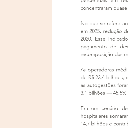
percentuais em rel
concentraram quase
No que se refere ao
em 2025, redução de
2020. Esse indicado
pagamento de despe
recomposição das me
As operadoras médic
de R$ 23,4 bilhões, 
as autogestões fora
3,1 bilhões — 45,5% 
Em um cenário de j
hospitalares somara
14,7 bilhões e contri