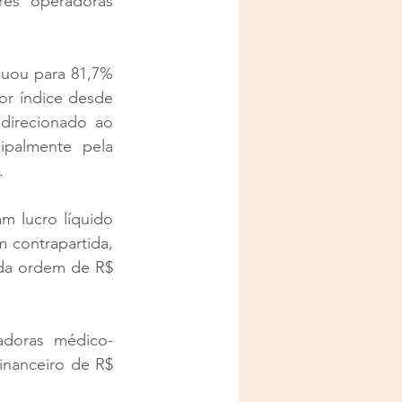
es operadoras 
uou para 81,7% 
r índice desde 
direcionado ao 
palmente pela 
.
m lucro líquido 
 contrapartida, 
 da ordem de R$ 
adoras médico-
inanceiro de R$ 