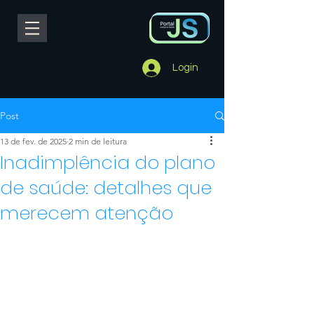
Login
Post
13 de fev. de 2025
2 min de leitura
Inadimplência do plano
de saúde: detalhes que
merecem atenção