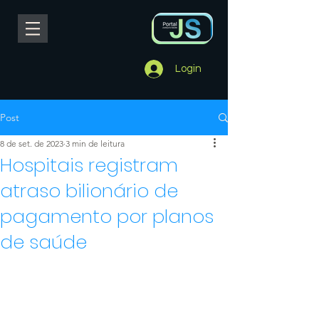
Login
Post
8 de set. de 2023
3 min de leitura
Hospitais registram
atraso bilionário de
pagamento por planos
de saúde