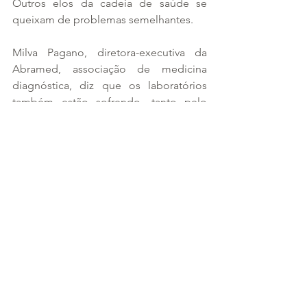
Outros elos da cadeia de saúde se 
queixam de problemas semelhantes.
Milva Pagano, diretora-executiva da 
Abramed, associação de medicina 
diagnóstica, diz que os laboratórios 
também estão sofrendo, tanto pelo 
aumento das glosas como por atrasos 
de pagamento e negociações 
desfavoráveis de reajuste nas tabelas 
de preços.
Fonte:
https://www1.folha.uol.com.br/m
ercado/2023/09/hospitais-registram-
atraso-bilionario-de-pagamento-por-
planos-de-
saude.shtml#:~:text=De%20acordo%20
com%20o%20levantamento,de%20insu
mos%2C%20equipamentos%20e%20pe