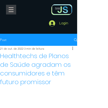
Login
Post
21 de out. de 2022
3 min de leitura
Healthtechs de Planos
de Saúde agradam os
consumidores e têm
futuro promissor