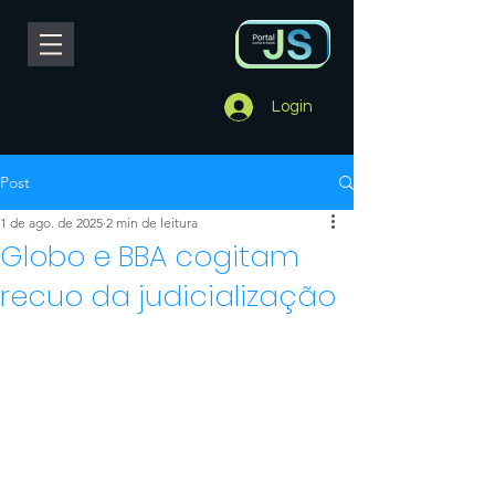
Login
Post
1 de ago. de 2025
2 min de leitura
Globo e BBA cogitam
recuo da judicialização