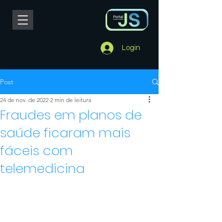
Login
Post
24 de nov. de 2022
2 min de leitura
Fraudes em planos de
saúde ficaram mais
fáceis com
telemedicina