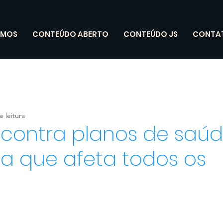
OMOS
CONTEÚDO ABERTO
CONTEÚDO JS
CONTA
e leitura
 contra planos de saú
a que afeta todos os