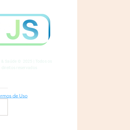
a & Saúde © 2025 | Todos os
direitos reservados
ermos de Uso
gestão: novos