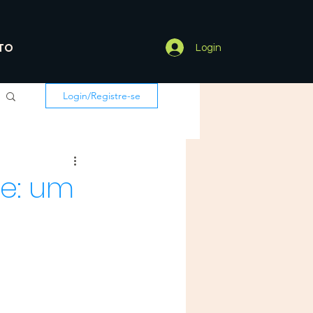
TO
Login
Login/Registre-se
de: um