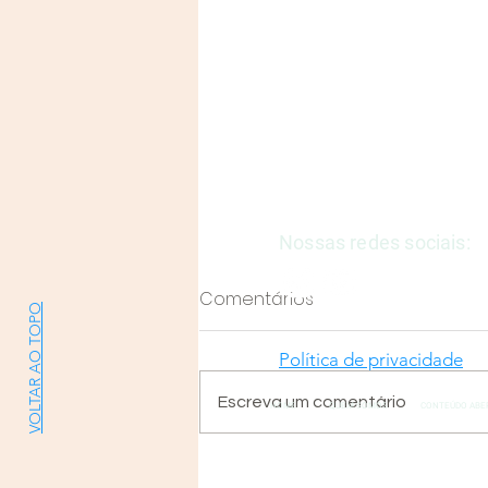
Justiça e Saúde | CNPJ: 57
E-mail:
justicaesaudeoficia
Nossas redes sociais:
Comentários
VOLTAR AO TOPO
Política de privacidade
Escreva um comentário
HOME
QUEM SOMOS
CONTEÚDO ABE
Entendendo a TUSS