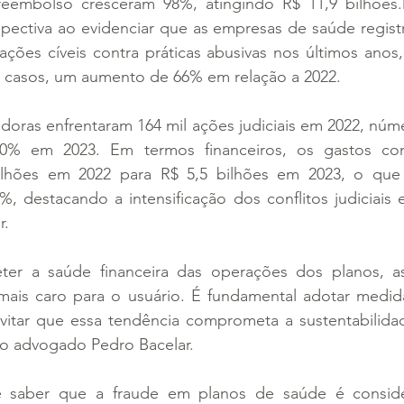
eembolso cresceram 98%, atingindo R$ 11,9 bilhões
spectiva ao evidenciar que as empresas de saúde regist
 ações cíveis contra práticas abusivas nos últimos ano
 casos, um aumento de 66% em relação a 2022. 
doras enfrentaram 164 mil ações judiciais em 2022, núm
% em 2023. Em termos financeiros, os gastos com j
lhões em 2022 para R$ 5,5 bilhões em 2023, o que 
, destacando a intensificação dos conflitos judiciais 
r.
r a saúde financeira das operações dos planos, as 
mais caro para o usuário. É fundamental adotar medidas
evitar que essa tendência comprometa a sustentabilidad
 o advogado Pedro Bacelar.
e saber que a fraude em planos de saúde é conside