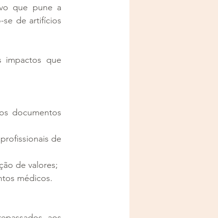
ivo que pune a 
se de artifícios 
 impactos que 
tros documentos 
rofissionais de 
ção de valores;
ntos médicos.
repassados aos 