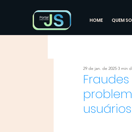
HOME
QUEM S
29 de jan. de 2025
3 min d
Fraudes
problem
usuários