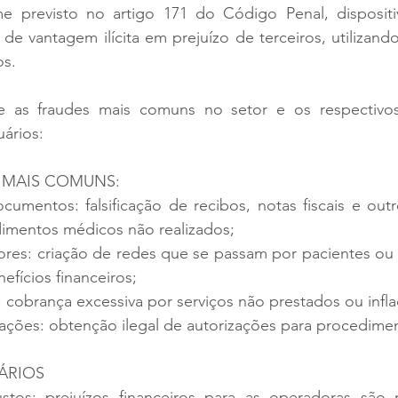
me previsto no artigo 171 do Código Penal, disposit
e vantagem ilícita em prejuízo de terceiros, utilizando-
s. 
e as fraudes mais comuns no setor e os respectivos
ários:
S MAIS COMUNS:
ocumentos: falsificação de recibos, notas fiscais e ou
edimentos médicos não realizados;
res: criação de redes que se passam por pacientes ou p
efícios financeiros;
 cobrança excessiva por serviços não prestados ou infla
zações: obtenção ilegal de autorizações para procedime
ÁRIOS
tos: prejuízos financeiros para as operadoras são 