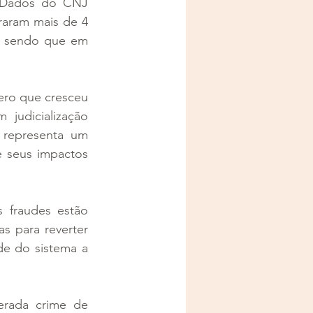
.Dados do CNJ 
raram mais de 4 
s, sendo que em 
ero que cresceu 
udicialização 
representa um 
e seus impactos 
fraudes estão 
 para reverter 
e do sistema a 
rada crime de 