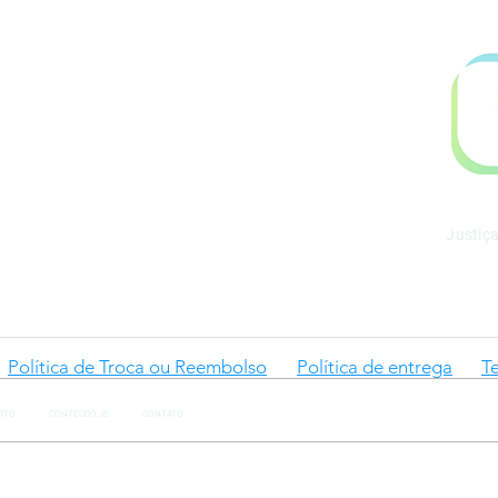
.899.753/0001-06
l@gmail.com
Justiç
Política de Troca ou Reembolso
Política de entrega
T
RTO
CONTEÚDO JS
CONTATO
ONCOCLÍNICAS: o fim do
Auto