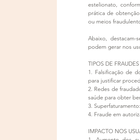
estelionato, confor
prática de obtenção d
ou meios fraudulento
Abaixo, destacam-s
podem gerar nos usu
TIPOS DE FRAUDE
1. Falsificação de d
para justificar proc
2. Redes de fraudado
saúde para obter ben
3. Superfaturamento:
4. Fraude em autori
IMPACTO NOS USU
1. Aumento dos cus