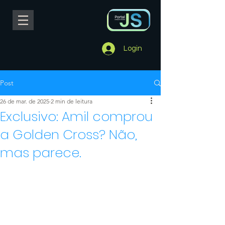
Login
Post
26 de mar. de 2025
2 min de leitura
Exclusivo: Amil comprou
a Golden Cross? Não,
mas parece.