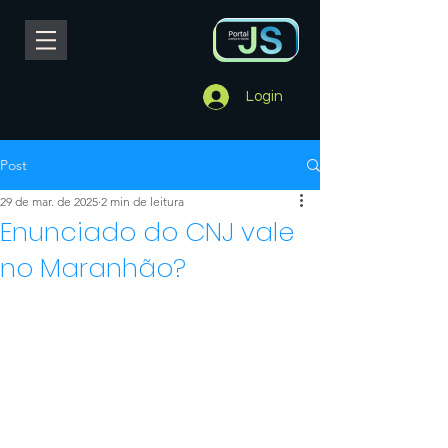
Login
Post
29 de mar. de 2025
2 min de leitura
Enunciado do CNJ vale
no Maranhão?