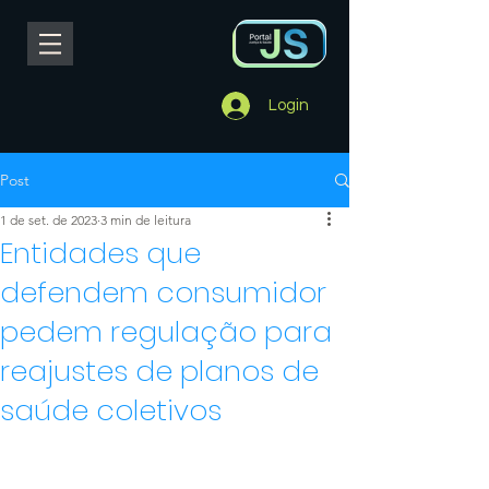
Login
Post
1 de set. de 2023
3 min de leitura
Entidades que
defendem consumidor
pedem regulação para
reajustes de planos de
saúde coletivos