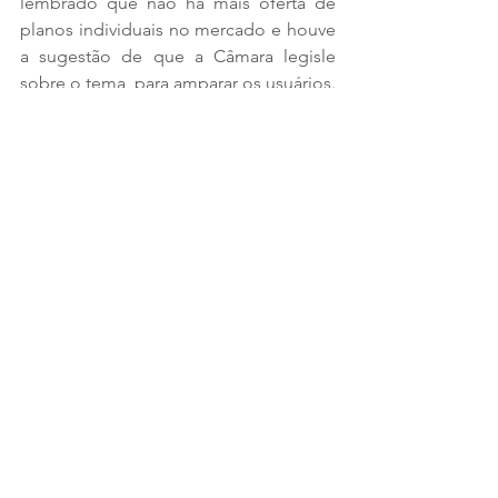
lembrado que não há mais oferta de 
planos individuais no mercado e houve 
a sugestão de que a Câmara legisle 
sobre o tema, para amparar os usuários. 
A Câmara analisa um projeto do 
Senado (
PL 7419/06
) conjuntamente 
com outras 278 propostas que 
modificam vários pontos da legislação 
sobre os planos de saúde.
Fonte: 
https://www.camara.leg.br/noticias/9930
27-entidades-que-defendem-
consumidor-pedem-regulacao-para-
reajustes-de-planos-de-saude-
coletivos/