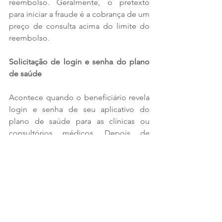
reembolso. Geralmente, o pretexto 
para iniciar a fraude é a cobrança de um 
preço de consulta acima do limite do 
reembolso.
Solicitação de login e senha do plano 
de saúde
Acontece quando o beneficiário revela 
login e senha de seu aplicativo do 
plano de saúde para as clínicas ou 
consultórios médicos. Depois de 
acessados por terceiros, os dados, que 
deveriam ser confidenciais, podem ser 
usados para trocar a conta bancária 
vinculada ao reembolso e receber 
ressarcimento por procedimentos 
falsos