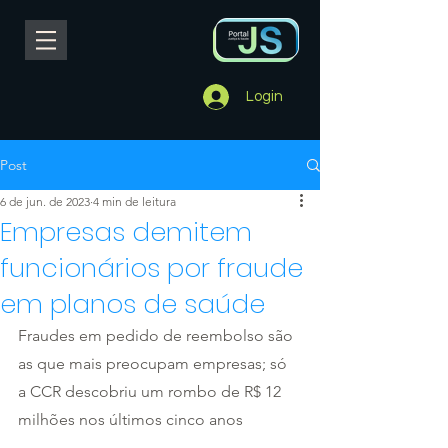
Login
Post
6 de jun. de 2023
4 min de leitura
Empresas demitem
funcionários por fraude
em planos de saúde
Fraudes em pedido de reembolso são 
as que mais preocupam empresas; só 
a CCR descobriu um rombo de R$ 12 
milhões nos últimos cinco anos