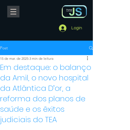
Login
Post
15 de mar. de 2025
3 min de leitura
Em destaque: o balanço
da Amil, o novo hospital
da Atlântica D’or, a
reforma dos planos de
saúde e os êxitos
judiciais do TEA