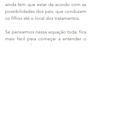
ainda tem que estar de acordo com as 
possibilidades dos pais, que conduzem 
os filhos até o local dos tratamentos.
Se pensarmos nessa equação toda, fica 
mais fácil para começar a entender o 
porque de tantos processos. 
Obviamente não tem como não dar 
ruído.
Além de tudo, temos muitos 
oportunistas se valendo dos pacientes 
TEA para fazer fortuna. Infelizmente.
Então, após absorver essas 
ponderações, recomendo a leitura da 
Folha de SP
. 
Sou Elano Figueiredo e volto amanhã, 