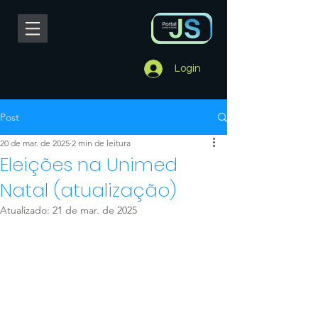
Login
Post
20 de mar. de 2025
2 min de leitura
Eleições na Unimed
Natal (atualização)
Atualizado:
21 de mar. de 2025