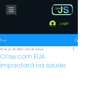
Login
Post
24 de jul. de 2025
1 min de leitura
Crise com EUA
impactará na saúde